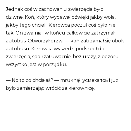
Jednak coś w zachowaniu zwierzęcia było
dziwne. Koń, który wydawał dźwięki jakby woła,
jakby tego chcieli. Kierowca poczuł coś było nie
tak. On zwalnia i w końcu całkowicie zatrzymał
autobus. Otworzył drzwi — koń zatrzymał się obok
autobusu. Kierowca wyszedł i podszedł do
zwierzęcia, spojrzał uważnie: bez urazy, z pozoru
wszystko jest w porządku.
— No to co chciałaś? — mruknął, усмехаясь i już
było zamierzając wrócić za kierownicę.