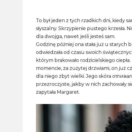
To był jeden z tych rzadkich dni, kiedy sa
słyszalny. Skrzypienie pustego krzesła. N
dla dwojga, nawet jeśli jesteś sam.
Godzinę później ona stała już u starych b
odwiedzała od czasu swoich świątecznych 
którym brakowało rodzicielskiego ciepła.
momencie, za zużytej drzwiami, on już cz
dla niego zbyt wielki. Jego skóra отлива
przezroczyste, jakby w nich zachowały s
zapytała Margaret.