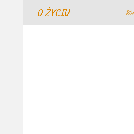
Перейти
O ŻYCIU
к
RO
содержанию