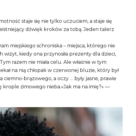
motność staje się nie tylko uczuciem, a staje się
ieistniejący dźwięk kroków za tobą. Jeden talerz
ram miejskiego schroniska – miejsca, którego nie
wizyt, kiedy ona przynosiła prezenty dla dzieci,
 Tym razem nie miała celu. Ale właśnie w tym
ekał na nią chłopak w czerwonej bluzie, który był
ла ciemno-brązowego, a oczy … były jasne, prawie
ię krople zimowego
nieba.»Jak ma na imię?» —