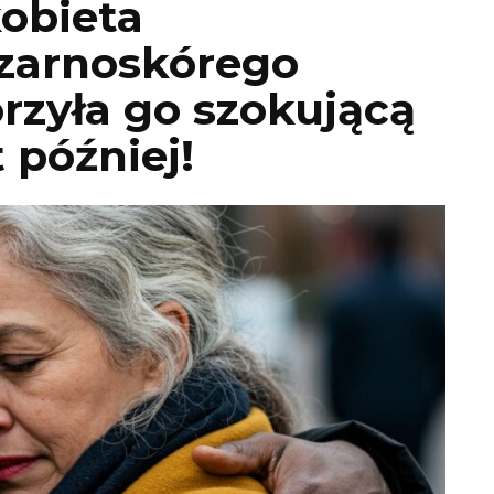
obieta
zarnoskórego
orzyła go szokującą
 później!