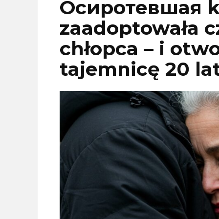
Осиротевшая k
zaadoptowała c
chłopca – i otw
tajemnicę 20 lat