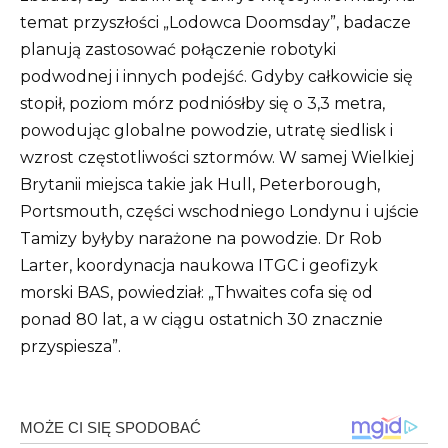
temat przyszłości „Lodowca Doomsday”, badacze
planują zastosować połączenie robotyki
podwodnej i innych podejść. Gdyby całkowicie się
stopił, poziom mórz podniósłby się o 3,3 metra,
powodując globalne powodzie, utratę siedlisk i
wzrost częstotliwości sztormów. W samej Wielkiej
Brytanii miejsca takie jak Hull, Peterborough,
Portsmouth, części wschodniego Londynu i ujście
Tamizy byłyby narażone na powodzie. Dr Rob
Larter, koordynacja naukowa ITGC i geofizyk
morski BAS, powiedział: „Thwaites cofa się od
ponad 80 lat, a w ciągu ostatnich 30 znacznie
przyspiesza”.