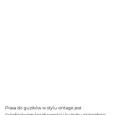
Prasa do guzików w stylu vintage jest
świadectwem kreatywności i kunsztu przeszłości.