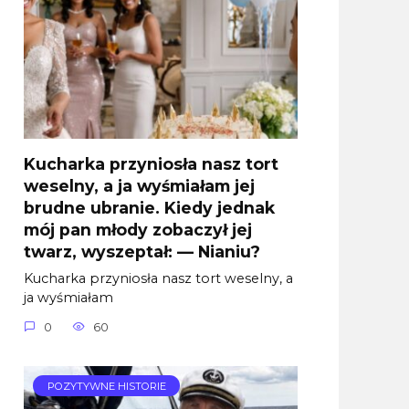
Kucharka przyniosła nasz tort
weselny, a ja wyśmiałam jej
brudne ubranie. Kiedy jednak
mój pan młody zobaczył jej
twarz, wyszeptał: — Nianiu?
Kucharka przyniosła nasz tort weselny, a
ja wyśmiałam
0
60
POZYTYWNE HISTORIE