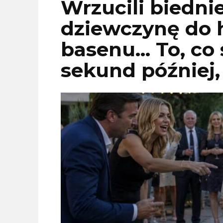
Wrzucili biedni
dziewczynę do 
basenu… To, co s
sekund później