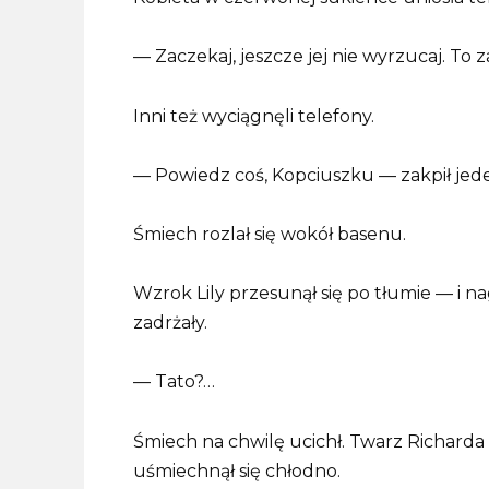
— Zaczekaj, jeszcze jej nie wyrzucaj. To
Inni też wyciągnęli telefony.
— Powiedz coś, Kopciuszku — zakpił jeden
Śmiech rozlał się wokół basenu.
Wzrok Lily przesunął się po tłumie — i na
zadrżały.
— Tato?…
Śmiech na chwilę ucichł. Twarz Richarda s
uśmiechnął się chłodno.