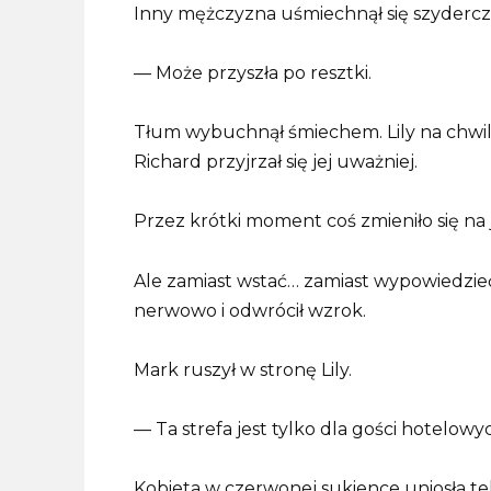
Inny mężczyzna uśmiechnął się szydercz
— Może przyszła po resztki.
Tłum wybuchnął śmiechem. Lily na chwilę
Richard przyjrzał się jej uważniej.
Przez krótki moment coś zmieniło się na 
Ale zamiast wstać… zamiast wypowiedzieć 
nerwowo i odwrócił wzrok.
Mark ruszył w stronę Lily.
— Ta strefa jest tylko dla gości hotelow
Kobieta w czerwonej sukience uniosła te