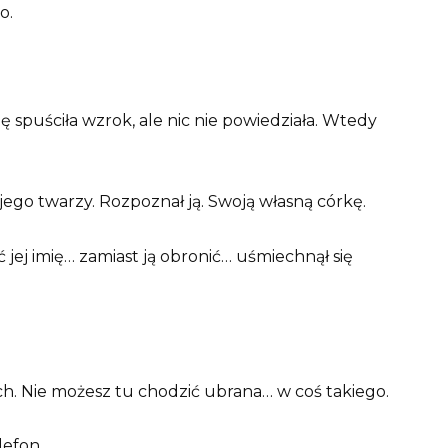
o.
 spuściła wzrok, ale nic nie powiedziała. Wtedy
jego twarzy. Rozpoznał ją. Swoją własną córkę.
jej imię… zamiast ją obronić… uśmiechnął się
ych. Nie możesz tu chodzić ubrana… w coś takiego.
lefon.