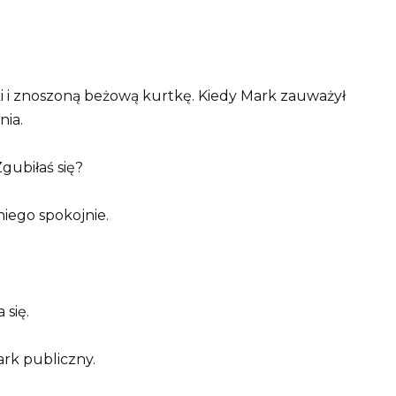
pki i znoszoną beżową kurtkę. Kiedy Mark zauważył
nia.
gubiłaś się?
 niego spokojnie.
 się.
ark publiczny.