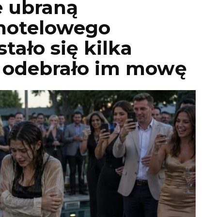
e ubraną
hotelowego
tało się kilka
, odebrało im mowę