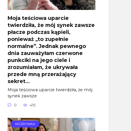
Moja teściowa uparcie
twierdziła, że mój synek zawsze
płacze podczas kąpieli,
ponieważ „to zupełnie
normalne”. Jednak pewnego
dnia zauważyłam czerwone
punkciki na jego ciele i
zrozumiałam, że ukrywała
przede mną przerażający
sekret…
Moja teściowa uparcie twierdziła, że mój
synek zawsze
0
415
ROZRYWKA