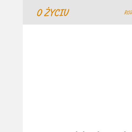
Перейти
O ŻYCIU
к
RO
содержанию