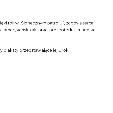
ięki roli w „Słonecznym patrolu”, zdobyła serca
ie amerykańska aktorka, prezenterka i modelka
 plakaty przedstawiające jej urok.