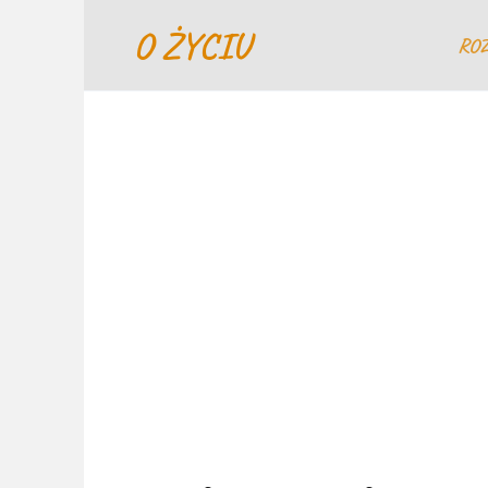
Перейти
O ŻYCIU
к
RO
содержанию