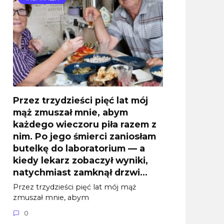
Przez trzydzieści pięć lat mój
mąż zmuszał mnie, abym
każdego wieczoru piła razem z
nim. Po jego śmierci zaniosłam
butelkę do laboratorium — a
kiedy lekarz zobaczył wyniki,
natychmiast zamknął drzwi…
Przez trzydzieści pięć lat mój mąż
zmuszał mnie, abym
0