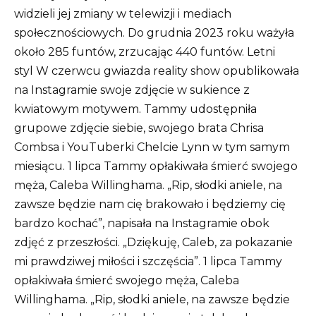
widzieli jej zmiany w telewizji i mediach
społecznościowych. Do grudnia 2023 roku ważyła
około 285 funtów, zrzucając 440 funtów. Letni
styl W czerwcu gwiazda reality show opublikowała
na Instagramie swoje zdjęcie w sukience z
kwiatowym motywem. Tammy udostępniła
grupowe zdjęcie siebie, swojego brata Chrisa
Combsa i YouTuberki Chelcie Lynn w tym samym
miesiącu. 1 lipca Tammy opłakiwała śmierć swojego
męża, Caleba Willinghama. „Rip, słodki aniele, na
zawsze będzie nam cię brakowało i będziemy cię
bardzo kochać”, napisała na Instagramie obok
zdjęć z przeszłości. „Dziękuję, Caleb, za pokazanie
mi prawdziwej miłości i szczęścia”. 1 lipca Tammy
opłakiwała śmierć swojego męża, Caleba
Willinghama. „Rip, słodki aniele, na zawsze będzie