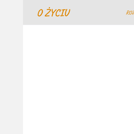
Перейти
O ŻYCIU
к
RO
содержанию