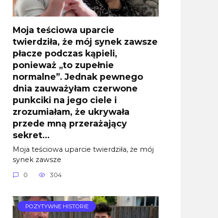
Moja teściowa uparcie
twierdziła, że mój synek zawsze
płacze podczas kąpieli,
ponieważ „to zupełnie
normalne”. Jednak pewnego
dnia zauważyłam czerwone
punkciki na jego ciele i
zrozumiałam, że ukrywała
przede mną przerażający
sekret…
Moja teściowa uparcie twierdziła, że mój
synek zawsze
0
304
POZYTYWNE HISTORIE