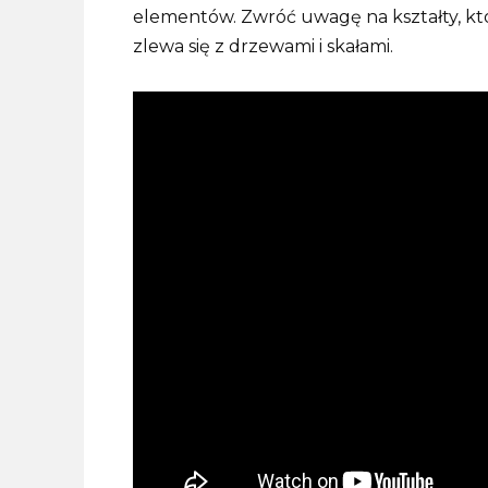
elementów. Zwróć uwagę na kształty, któ
zlewa się z drzewami i skałami.