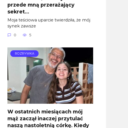
przede mną przerażający
sekret…
Moja teściowa uparcie twierdziła, że mój
synek zawsze
0
5
ROZRYWKA
W ostatnich miesiącach mój
mąż zaczął inaczej przytulać
naszą nastoletnią córkę. Kiedy