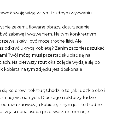
Sprawdź swoją wizję w tym trudnym wyzwaniu
prytnie zakamuflowane obrazy, dostrzeganie
być zabawą i wyzwaniem. Na tym konkretnym
zewa, skały i być może trochę liści. Ale
sz odkryć ukrytą kobietę? Zanim zaczniesz szukać,
sami Twój mózg musi przestać skupiać się na
ciach. Na pierwszy rzut oka zdjęcie wydaje się po
 kobieta na tym zdjęciu jest doskonale
ię kolorów i tekstur; Chodzi o to, jak ludzkie oko i
formacji wizualnych. Dlaczego niektórzy ludzie
y od razu zauważają kobietę, innym jest to trudne.
, w jaki dana osoba przetwarza informacje