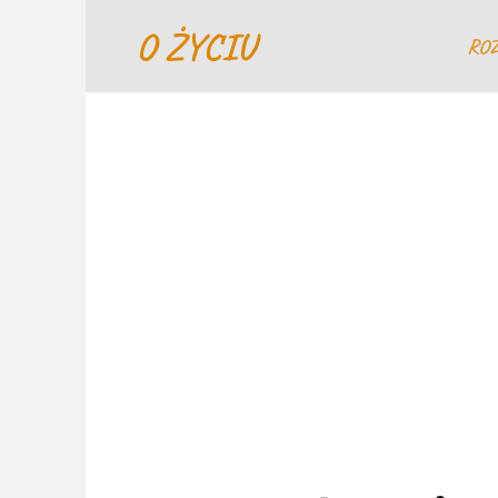
Перейти
O ŻYCIU
к
RO
содержанию