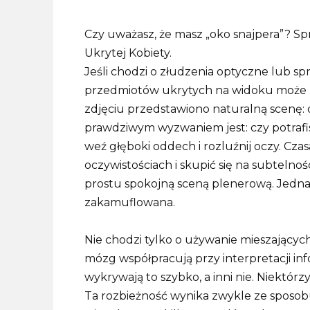
Czy uważasz, że masz „oko snajpera”? 
Ukrytej Kobiety.
Jeśli chodzi o złudzenia optyczne lub s
przedmiotów ukrytych na widoku może 
zdjęciu przedstawiono naturalną scenę: dr
prawdziwym wyzwaniem jest: czy potrafi
weź głęboki oddech i rozluźnij oczy. Cza
oczywistościach i skupić się na subtelnoś
prostu spokojną sceną plenerową. Jednak
zakamuflowana.
Nie chodzi tylko o używanie mieszających s
mózg współpracują przy interpretacji in
wykrywają to szybko, a inni nie. Niektórz
Ta rozbieżność wynika zwykle ze sposobu