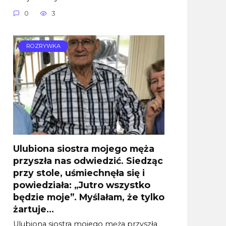
0
3
ROZRYWKA
Ulubiona siostra mojego męża
przyszła nas odwiedzić. Siedząc
przy stole, uśmiechnęła się i
powiedziała: „Jutro wszystko
będzie moje”. Myślałam, że tylko
żartuje…
Ulubiona siostra mojego męża przyszła