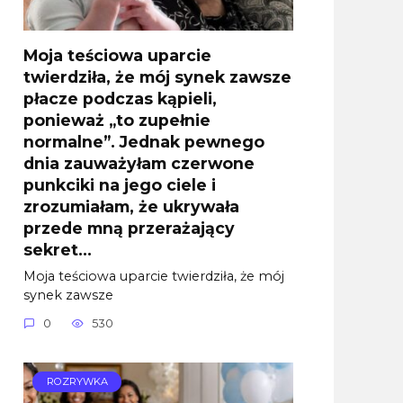
Moja teściowa uparcie
twierdziła, że mój synek zawsze
płacze podczas kąpieli,
ponieważ „to zupełnie
normalne”. Jednak pewnego
dnia zauważyłam czerwone
punkciki na jego ciele i
zrozumiałam, że ukrywała
przede mną przerażający
sekret…
Moja teściowa uparcie twierdziła, że mój
synek zawsze
0
530
ROZRYWKA