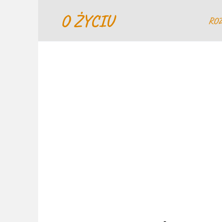
Перейти
O ŻYCIU
к
RO
содержанию