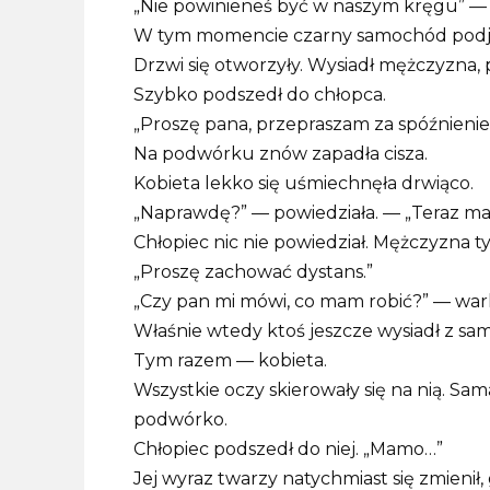
„Nie powinieneś być w naszym kręgu” — 
W tym momencie czarny samochód podjech
Drzwi się otworzyły. Wysiadł mężczyzna, p
Szybko podszedł do chłopca.
„Proszę pana, przepraszam za spóźnienie
Na podwórku znów zapadła cisza.
Kobieta lekko się uśmiechnęła drwiąco.
„Naprawdę?” — powiedziała. — „Teraz ma
Chłopiec nic nie powiedział. Mężczyzna ty
„Proszę zachować dystans.”
„Czy pan mi mówi, co mam robić?” — war
Właśnie wtedy ktoś jeszcze wysiadł z s
Tym razem — kobieta.
Wszystkie oczy skierowały się na nią. Sam
podwórko.
Chłopiec podszedł do niej. „Mamo…”
Jej wyraz twarzy natychmiast się zmienił,