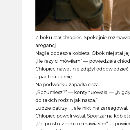
Z boku stał chłopiec. Spokojnie rozmawia
arogancji.
Nagle podeszła kobieta. Obok niej stał je
„Ile razy ci mówiłam” — powiedziała chłod
Chłopiec nawet nie zdążył odpowiedzieć.
upadł na ziemię.
Na podwórku zapadła cisza.
„Rozumiesz?” — kontynuowała. — „Nigdy wi
do takich rodzin jak nasza.”
Ludzie patrzyli… ale nikt nie zareagował.
Chłopiec powoli wstał. Spojrzał na kobie
„Po prostu z nim rozmawiałem” — powiedz