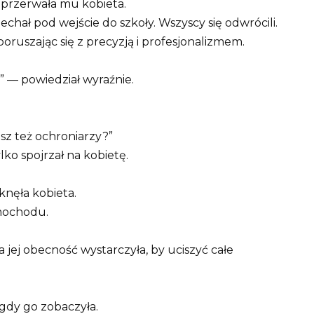
przerwała mu kobieta.
ał pod wejście do szkoły. Wszyscy się odwrócili.
oruszając się z precyzją i profesjonalizmem.
” — powiedział wyraźnie.
sz też ochroniarzy?”
lko spojrzał na kobietę.
knęła kobieta.
amochodu.
a jej obecność wystarczyła, by uciszyć całe
 gdy go zobaczyła.