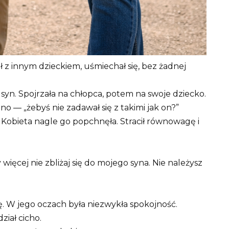
ł z innym dzieckiem, uśmiechał się, bez żadnej
j syn. Spojrzała na chłopca, potem na swoje dziecko.
no — „żebyś nie zadawał się z takimi jak on?”
 Kobieta nagle go popchnęła. Stracił równowagę i
ęcej nie zbliżaj się do mojego syna. Nie należysz
tę. W jego oczach była niezwykła spokojność.
iał cicho.