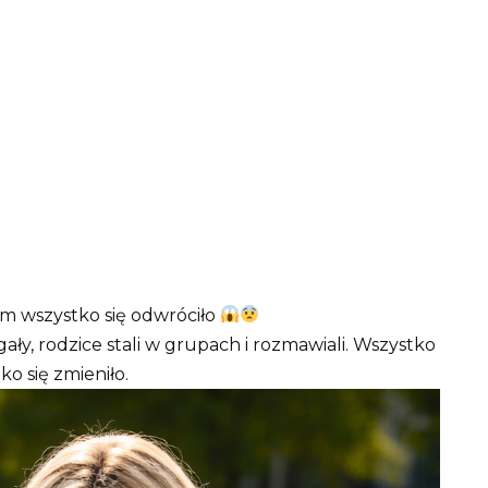
em wszystko się odwróciło
ały, rodzice stali w grupach i rozmawiali. Wszystko
o się zmieniło.