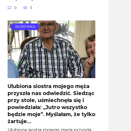
0
3
ROZRYWKA
Ulubiona siostra mojego męża
przyszła nas odwiedzić. Siedząc
przy stole, uśmiechnęła się i
powiedziała: „Jutro wszystko
będzie moje”. Myślałam, że tylko
żartuje…
Ulubiona siostra mojego męża przyszła