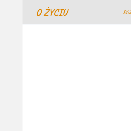
Перейти
O ŻYCIU
к
RO
содержанию