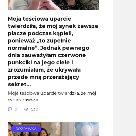
Moja teściowa uparcie
twierdziła, że mój synek zawsze
płacze podczas kąpieli,
ponieważ „to zupełnie
normalne”. Jednak pewnego
dnia zauważyłam czerwone
punkciki na jego ciele i
zrozumiałam, że ukrywała
przede mną przerażający
sekret…
Moja teściowa uparcie twierdziła, że mój
synek zawsze
0
530
ROZRYWKA