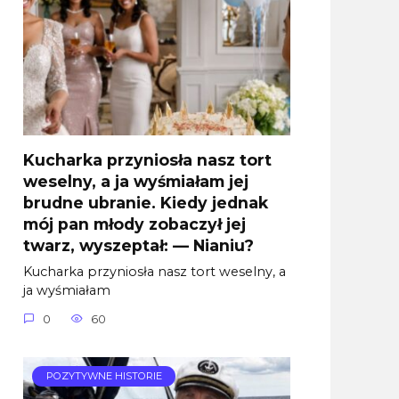
Kucharka przyniosła nasz tort
weselny, a ja wyśmiałam jej
brudne ubranie. Kiedy jednak
mój pan młody zobaczył jej
twarz, wyszeptał: — Nianiu?
Kucharka przyniosła nasz tort weselny, a
ja wyśmiałam
0
60
POZYTYWNE HISTORIE