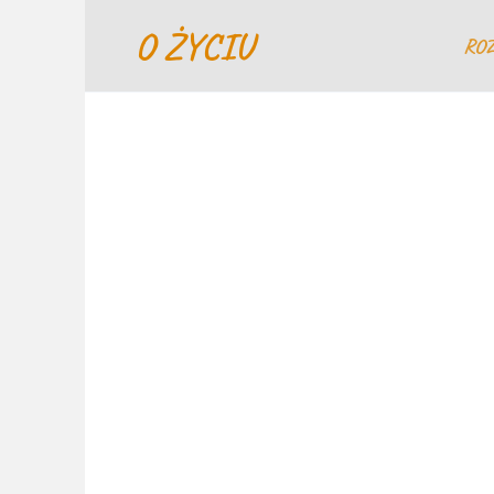
Перейти
O ŻYCIU
к
RO
содержанию