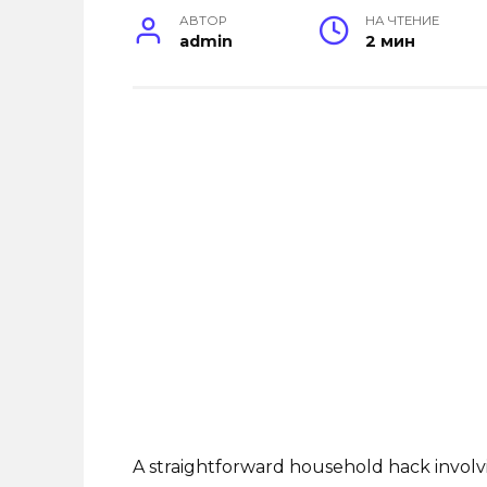
АВТОР
НА ЧТЕНИЕ
admin
2 мин
A straightforward household hack involvi