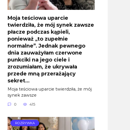
Moja teściowa uparcie
twierdziła, że mój synek zawsze
płacze podczas kąpieli,
ponieważ „to zupełnie
normalne”. Jednak pewnego
dnia zauważyłam czerwone
punkciki na jego ciele i
zrozumiałam, że ukrywała
przede mną przerażający
sekret…
Moja teściowa uparcie twierdziła, że mój
synek zawsze
0
415
ROZRYWKA