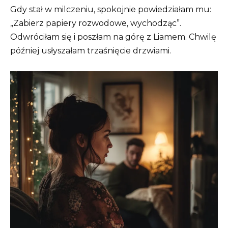
Gdy stał w milczeniu, spokojnie powiedziałam mu:
„Zabierz papiery rozwodowe, wychodząc”.
Odwróciłam się i poszłam na górę z Liamem. Chwilę
później usłyszałam trzaśnięcie drzwiami.