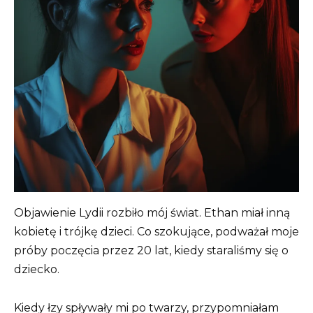
Objawienie Lydii rozbiło mój świat. Ethan miał inną
kobietę i trójkę dzieci. Co szokujące, podważał moje
próby poczęcia przez 20 lat, kiedy staraliśmy się o
dziecko.
Kiedy łzy spływały mi po twarzy, przypomniałam