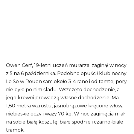
Owen Cerf, 19-letni uczeń murarza, zaginął w nocy
z 5 na 6 października. Podobno opuścił klub nocny
Le So w Rouen sam około 3-4 rano i od tamtej pory
nie było po nim śladu. Wszczęto dochodzenie, a
jego krewni prowadzą własne dochodzenie. Ma
1,80 metra wzrostu, jasnobrązowe kręcone włosy,
niebieskie oczy i waży 70 kg. W noc zaginięcia miał
na sobie białą koszulę, białe spodnie i czarno-białe
trampki.