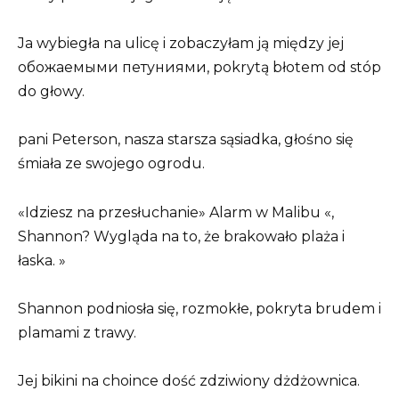
Ja wybiegła na ulicę i zobaczyłam ją między jej
обожаемыми петуниями, pokrytą błotem od stóp
do głowy.
pani Peterson, nasza starsza sąsiadka, głośno się
śmiała ze swojego ogrodu.
«Idziesz na przesłuchanie» Alarm w Malibu «,
Shannon? Wygląda na to, że brakowało plaża i
łaska. »
Shannon podniosła się, rozmokłe, pokryta brudem i
plamami z trawy.
Jej bikini na choince dość zdziwiony dżdżownica.