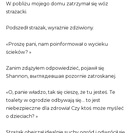
W pobliżu mojego domu zatrzymał się wóz
strażacki.
Podszedł strażak, wyraźnie zdziwiony.
«Proszę pani, nam poinformował o wycieku
ścieków? »
Zanim zdążyłem odpowiedzieć, pojawił się
Shannon, выглядевшая pozornie zatroskanej.
«O, panie władzo, tak się cieszę, że tu jesteś. Te
toalety w ogrodzie odbywają się… to jest
niebezpieczne dla zdrowia! Czy ktoś może myśleć
o dzieciach? »
Strażak obejrzał idealnie suchy ogród i odwrócił się