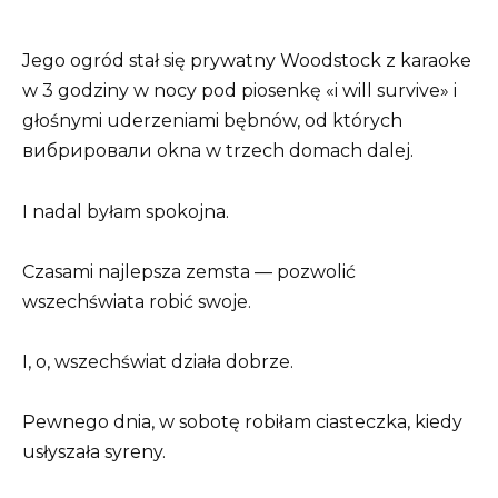
Jego ogród stał się prywatny Woodstock z karaoke
w 3 godziny w nocy pod piosenkę «i will survive» i
głośnymi uderzeniami bębnów, od których
вибрировали okna w trzech domach dalej.
I nadal byłam spokojna.
Czasami najlepsza zemsta — pozwolić
wszechświata robić swoje.
I, o, wszechświat działa dobrze.
Pewnego dnia, w sobotę robiłam ciasteczka, kiedy
usłyszała syreny.