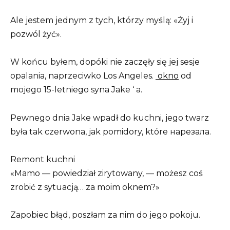
Ale jestem jednym z tych, którzy myślą: «Żyj i
pozwól żyć».
W końcu byłem, dopóki nie zaczęły się jej sesje
opalania, naprzeciwko Los Angeles.
okno
od
mojego 15-letniego syna Jake ‘ a.
Pewnego dnia Jake wpadł do kuchni, jego twarz
była tak czerwona, jak pomidory, które нарезала.
Remont kuchni
«Mamo — powiedział zirytowany, — możesz coś
zrobić z sytuacją… za moim oknem?»
Zapobiec błąd, poszłam za nim do jego pokoju.