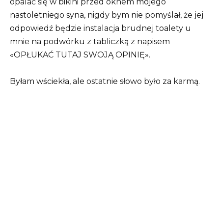
opalać się w bikini przed oknem mojego
nastoletniego syna, nigdy bym nie pomyślał, że jej
odpowiedź będzie instalacja brudnej toalety u
mnie na podwórku z tabliczką z napisem
«OPŁUKAĆ TUTAJ SWOJĄ OPINIĘ».
Byłam wściekła, ale ostatnie słowo było za karmą.