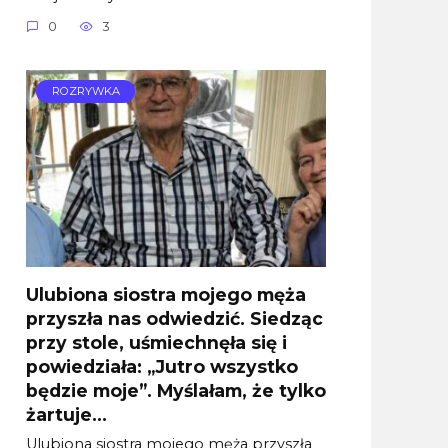
0
3
ROZRYWKA
Ulubiona siostra mojego męża
przyszła nas odwiedzić. Siedząc
przy stole, uśmiechnęła się i
powiedziała: „Jutro wszystko
będzie moje”. Myślałam, że tylko
żartuje…
Ulubiona siostra mojego męża przyszła