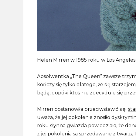
Helen Mirren w 1985 roku w Los Angeles 
Absolwentka „The Queen” zawsze trzyma kci
kończy się tylko dlatego, że się starzejem
będą, dopóki ktoś nie zdecyduje się prze
Mirren postanowiła przeciwstawić się
st
uważa, że ​​jej pokolenie znosiło dyskry
roku słynna gwiazda powiedziała, że ​​de
z jej pokolenia są sprzedawane z twarzą 15