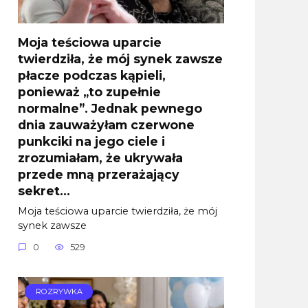
Moja teściowa uparcie
twierdziła, że mój synek zawsze
płacze podczas kąpieli,
ponieważ „to zupełnie
normalne”. Jednak pewnego
dnia zauważyłam czerwone
punkciki na jego ciele i
zrozumiałam, że ukrywała
przede mną przerażający
sekret…
Moja teściowa uparcie twierdziła, że mój
synek zawsze
0
529
ROZRYWKA