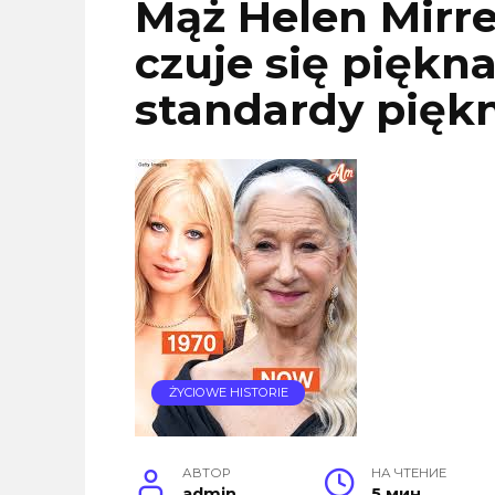
Mąż Helen Mirren
czuje się piękna
standardy pięk
ŻYCIOWE HISTORIE
АВТОР
НА ЧТЕНИЕ
admin
5 мин