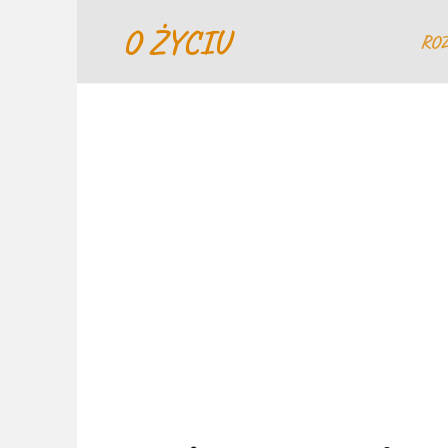
Перейти
O ŻYCIU
к
RO
содержанию