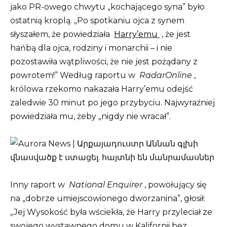
jako PR-owego chwytu „kochającego syna” było
ostatnią kroplą. „Po spotkaniu ojca z synem
słyszałem, że powiedziała
Harry’emu
, że jest
hańbą dla ojca, rodziny i monarchii – i nie
pozostawiła wątpliwości, że nie jest pożądany z
powrotem!” Według raportu w
RadarOnline
,
królowa rzekomo nakazała Harry’emu odejść
zaledwie 30 minut po jego przybyciu. Najwyraźniej
powiedziała mu, żeby „nigdy nie wracał”.
Inny raport w
National Enquirer
, powołujący się
na „dobrze umiejscowionego dworzanina”, głosił:
„Jej Wysokość była wściekła, że ​​Harry przyleciał ze
swojego wystawnego domu w Kalifornii bez