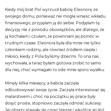
Kiedy mój brat Pol wyrzucił babcię Eleonorę ze
swojego domu, ponieważ nie mogła wnieść wkładu
finansowego, przyjęłam ją do siebie. Podjęłam tę
decyzję nie z powodu obowiązków, ale dlatego, że
ją kochałam i czułam, że powinnam jej pomóc w
trudnym czasie. Eleonora była dla mnie nie tylko
członkiem rodziny, ale również źródłem ciepła i
miłości, kiedy z Pola byliśmy dziećmi. To ona nas
wychowała, a teraz byłam gotowa zrobić to samo
dla niej, choć wymagało to ode mnie sporo wysiłku.
Minęły kilka miesięcy, a babcia zaczęła
odbudowywać swoje życie. Zaczęła interesować się
malarstwem i, choć na początku jej prace były
dosyć proste, stopniowo zaczęła odnosić sukcesy.
Jej obrazy stawały się coraz lepsze i wkrótce jej styl