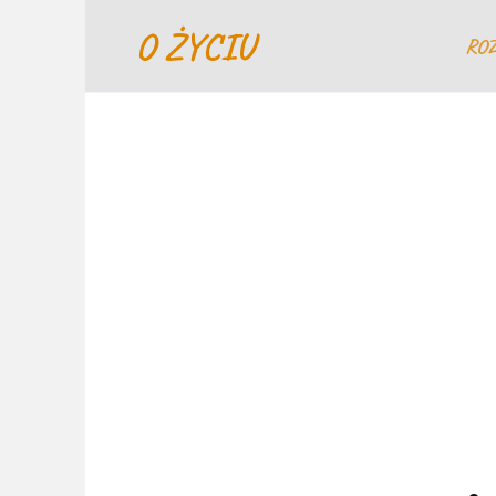
Перейти
O ŻYCIU
к
RO
содержанию