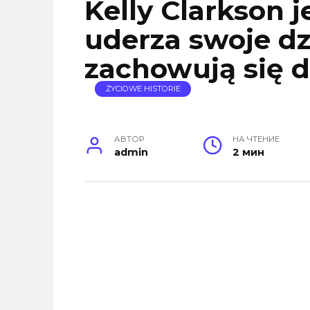
Kelly Clarkson j
uderza swoje dzie
zachowują się 
ŻYCIOWE HISTORIE
АВТОР
НА ЧТЕНИЕ
admin
2 мин