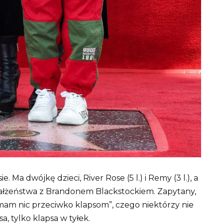
 Ma dwójkę dzieci, River Rose (5 l.) i Remy (3 l.), a
ałżeństwa z Brandonem Blackstockiem. Zapytany,
e mam nic przeciwko klapsom”, czego niektórzy nie
a, tylko klapsa w tyłek.