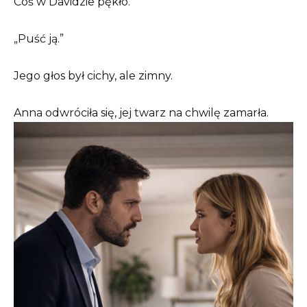
Coś w Davidzie pękło.
„Puść ją.”
Jego głos był cichy, ale zimny.
Anna odwróciła się, jej twarz na chwilę zamarła.