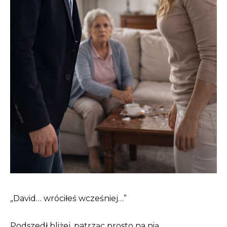
„David… wróciłeś wcześniej…”
Podszedł bliżej, patrząc prosto na nią.