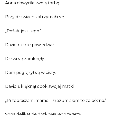
Anna chwyciła swoją torbę.
Przy drzwiach zatrzymała się.
„Pożałujesz tego.”
David nic nie powiedział.
Drzwi się zamknęły.
Dom pogrążył się w ciszy.
David uklęknął obok swojej matki.
„Przepraszam, mamo… zrozumiałem to za późno.”
Sona delikatnie dotknęła jego twarzy.