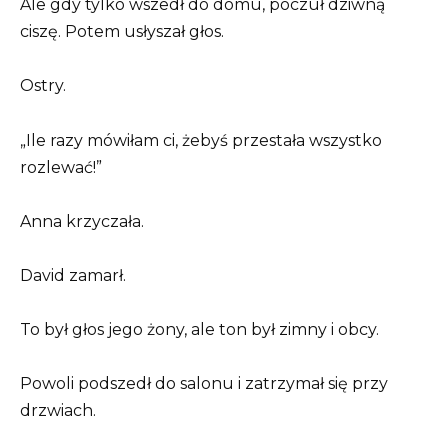
Ale gdy tylko wszedł do domu, poczuł dziwną
ciszę. Potem usłyszał głos.
Ostry.
„Ile razy mówiłam ci, żebyś przestała wszystko
rozlewać!”
Anna krzyczała.
David zamarł.
To był głos jego żony, ale ton był zimny i obcy.
Powoli podszedł do salonu i zatrzymał się przy
drzwiach.