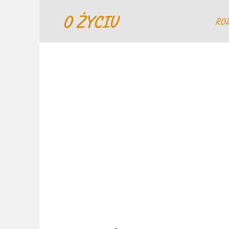
Перейти
O ŻYCIU
к
RO
содержанию