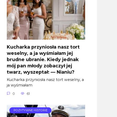
Kucharka przyniosła nasz tort
weselny, a ja wyśmiałam jej
brudne ubranie. Kiedy jednak
mój pan młody zobaczył jej
twarz, wyszeptał: — Nianiu?
Kucharka przyniosła nasz tort weselny, a
ja wyśmiałam
0
61
POZYTYWNE HISTORIE