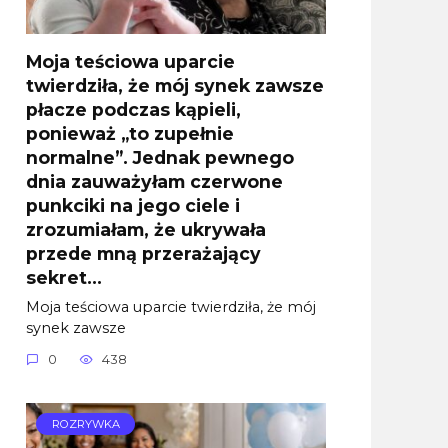
Moja teściowa uparcie
twierdziła, że mój synek zawsze
płacze podczas kąpieli,
ponieważ „to zupełnie
normalne”. Jednak pewnego
dnia zauważyłam czerwone
punkciki na jego ciele i
zrozumiałam, że ukrywała
przede mną przerażający
sekret…
Moja teściowa uparcie twierdziła, że mój
synek zawsze
0
438
ROZRYWKA