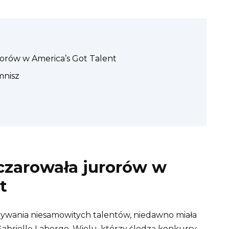
rorów w America’s Got Talent
mnisz
czarowała jurorów w
t
krywania niesamowitych talentów, niedawno miała
Gabriellę Laberge. Wielu, którzy śledzą konkursy