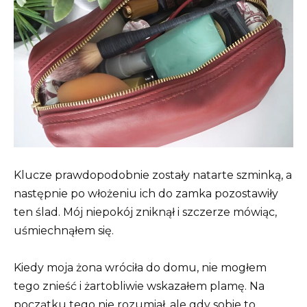
Klucze prawdopodobnie zostały natarte szminką, a
następnie po włożeniu ich do zamka pozostawiły
ten ślad. Mój niepokój zniknął i szczerze mówiąc,
uśmiechnąłem się.
Kiedy moja żona wróciła do domu, nie mogłem
tego znieść i żartobliwie wskazałem plamę. Na
początku tego nie rozumiał, ale gdy sobie to