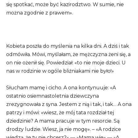
się spotkać, może być kazirodztwo. W sumie, nie
można zgodnie z prawem».
Kobieta poszła do myślenia na kilka dni. A dziś i tak
odmówiła. Mówi, myślałam, że mężczyzna żeni się, a
on nie ożenił się. Powiedział: «to nie moje dzieci. U
nas w rodzinie w ogóle bliźniakami nie było!»
Słucham mamę i cicho. A ona kontynuuje: «A
ostatnio osiemnastoletnia dziewczyna
zrezygnowała z syna. Jestem z nią i tak, i tak… A ona
patrzy i mówi: «wiesz, że mój tata rozdział tej
dziedzinie? A mama pracuje w tym resorcie. Są
drodzy ludzie. Wiesz, ja nie mogę». – «A rodzice
wiedzą, że ty nie chcesz?» — «Mama wie» — «A