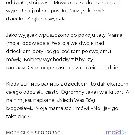
oddziału, stoi i wyje. Mówi bardzo dobrze, a stoi i
wyje. U niej mleko poszło. Zaczęła karmić
dziecko. Z rąk nie wydała.
Jako wyjątek wpuszczono do pokoju taty. Mama
(moja) opowiadała, że stoją we dwoje nad
dzieckiem, dotykać go, coś tam po swojemu
mówią. Kobiety wychodziły z izby, łzy
глотали. Олигофрения… co za różnica. Ludzie.
Kiedy выписывались z dzieckiem, to dał lekarzom
całego oddziału ciasto. Ogromny taka i wielki tort. A
na nim jest napisane: «Niech Was Bóg
błogosławi». Moja mama stoi i mówi: «No i jak go
taka ciąć?»