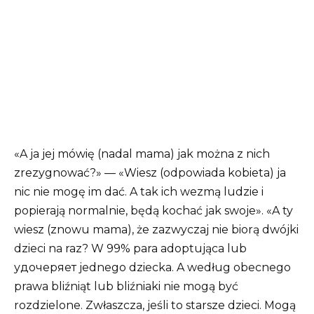
«A ja jej mówię (nadal mama) jak można z nich
zrezygnować?» — «Wiesz (odpowiada kobieta) ja
nic nie mogę im dać. A tak ich wezmą ludzie i
popierają normalnie, będą kochać jak swoje». «A ty
wiesz (znowu mama), że zazwyczaj nie biorą dwójki
dzieci na raz? W 99% para adoptująca lub
удочеряет jednego dziecka. A według obecnego
prawa bliźniąt lub bliźniaki nie mogą być
rozdzielone. Zwłaszcza, jeśli to starsze dzieci. Mogą