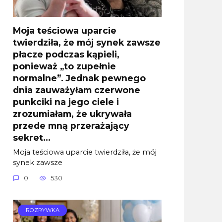
Moja teściowa uparcie
twierdziła, że mój synek zawsze
płacze podczas kąpieli,
ponieważ „to zupełnie
normalne”. Jednak pewnego
dnia zauważyłam czerwone
punkciki na jego ciele i
zrozumiałam, że ukrywała
przede mną przerażający
sekret…
Moja teściowa uparcie twierdziła, że mój
synek zawsze
0
530
ROZRYWKA