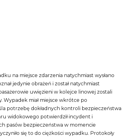
adku na miejsce zdarzenia natychmiast wysłano
znał jedynie obrażeń i został natychmiast
 pasażerowie uwięzieni w kolejce linowej zostali
y.
Wypadek miał miejsce wkrótce po
eśla potrzebę dokładnych kontroli bezpieczeństwa
ru widokowego potwierdził incydent i
ętych pasów bezpieczeństwa w momencie
yczyniło się to do ciężkości wypadku.
Protokoły