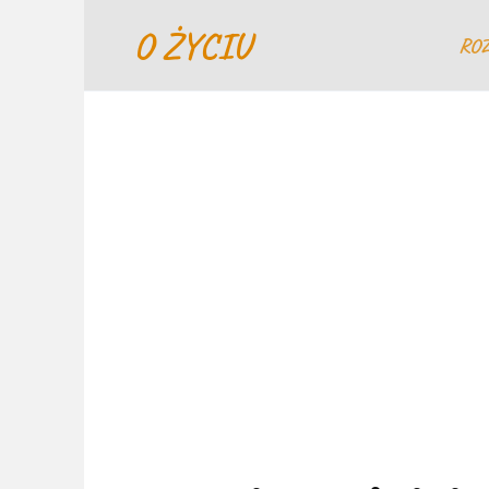
Перейти
O ŻYCIU
к
RO
содержанию