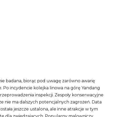
ie badana, biorąc pod uwagę zarówno awarię
e.
Po incydencie kolejka linowa na górę Yandang
rzeprowadzenia inspekcji.
Zespoły konserwacyjne
 że nie ma dalszych potencjalnych zagrożeń.
Data
stała jeszcze ustalona, ​​ale inne atrakcje w tym
e dla zwiedzających.
Popularny malowniczy