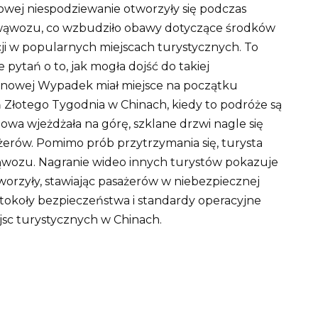
nowej niespodziewanie otworzyły się podczas
do wąwozu, co wzbudziło obawy dotyczące środków
ji w popularnych miejscach turystycznych.
To
e pytań o to, jak mogła dojść do takiej
 linowej Wypadek miał miejsce na początku
 Złotego Tygodnia w Chinach, kiedy to podróże są
nowa wjeżdżała na górę, szklane drzwi nagle się
żerów.
Pomimo prób przytrzymania się, turysta
wąwozu.
Nagranie wideo innych turystów pokazuje
worzyły, stawiając pasażerów w niebezpiecznej
otokoły bezpieczeństwa i standardy operacyjne
jsc turystycznych w Chinach.