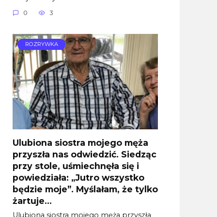
0
3
ROZRYWKA
Ulubiona siostra mojego męża
przyszła nas odwiedzić. Siedząc
przy stole, uśmiechnęła się i
powiedziała: „Jutro wszystko
będzie moje”. Myślałam, że tylko
żartuje…
Ulubiona siostra mojego męża przyszła