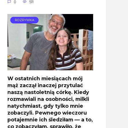
0
511
ROZRYWKA
W ostatnich miesiącach mój
mąż zaczął inaczej przytulać
naszą nastoletnią córkę. Kiedy
rozmawiali na osobności, milkli
natychmiast, gdy tylko mnie
zobaczyli. Pewnego wieczoru
potajemnie ich śledziłam — a to,
co zobaczyłam, sprawiło, że