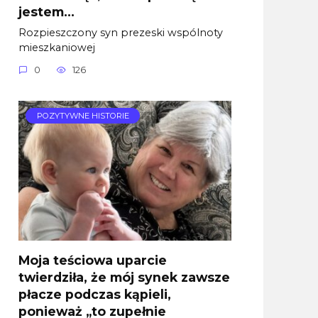
jestem…
Rozpieszczony syn prezeski wspólnoty
mieszkaniowej
0
126
POZYTYWNE HISTORIE
Moja teściowa uparcie
twierdziła, że mój synek zawsze
płacze podczas kąpieli,
ponieważ „to zupełnie