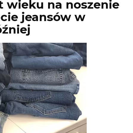
it wieku na noszenie
ęcie jeansów w
óźniej