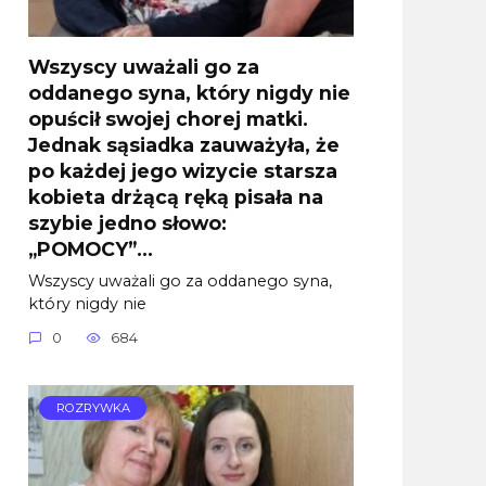
Wszyscy uważali go za
oddanego syna, który nigdy nie
opuścił swojej chorej matki.
Jednak sąsiadka zauważyła, że
po każdej jego wizycie starsza
kobieta drżącą ręką pisała na
szybie jedno słowo:
„POMOCY”…
Wszyscy uważali go za oddanego syna,
który nigdy nie
0
684
ROZRYWKA