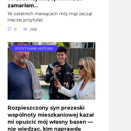
zamarłam…
W ostatnich miesiącach mój mąż zaczął
inaczej przytulać
0
268
POZYTYWNE HISTORIE
Rozpieszczony syn prezeski
wspólnoty mieszkaniowej kazał
mi opuścić mój własny basen —
nie wiedząc, kim naprawdę