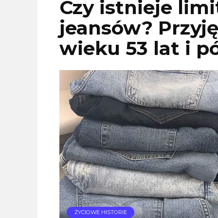
Czy istnieje lim
jeansów? Przyj
wieku 53 lat i p
ŻYCIOWE HISTORIE