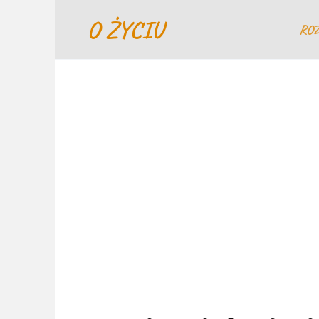
Перейти
O ŻYCIU
к
RO
содержанию