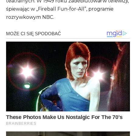
teatralnych.
W 1949 roku zadebiutował w telewizji,
śpiewając w „Fireball Fun-for-All”, programie
rozrywkowym NBC.