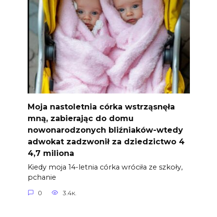
Moja nastoletnia córka wstrząsnęła
mną, zabierając do domu
nowonarodzonych bliźniaków-wtedy
adwokat zadzwonił za dziedzictwo 4
4,7 miliona
Kiedy moja 14-letnia córka wróciła ze szkoły,
pchanie
0
3.4к.