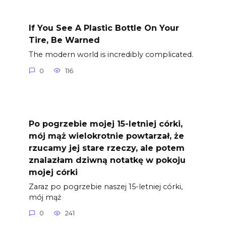
If You See A Plastic Bottle On Your
Tire, Be Warned
The modern world is incredibly complicated.
0
116
Po pogrzebie mojej 15-letniej córki,
mój mąż wielokrotnie powtarzał, że
rzucamy jej stare rzeczy, ale potem
znalazłam dziwną notatkę w pokoju
mojej córki
Zaraz po pogrzebie naszej 15-letniej córki,
mój mąż
0
241