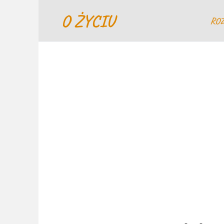
Перейти
O ŻYCIU
к
RO
содержанию