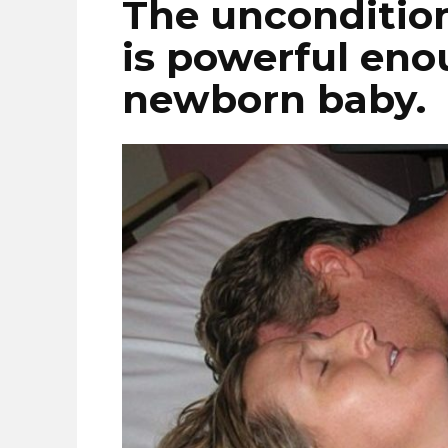
The uncondition
is powerful eno
newborn baby.