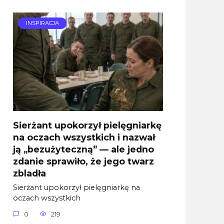
INSPIRACJA
Sierżant upokorzył pielęgniarkę
na oczach wszystkich i nazwał
ją „bezużyteczną” — ale jedno
zdanie sprawiło, że jego twarz
zbladła
Sierżant upokorzył pielęgniarkę na
oczach wszystkich
0
219