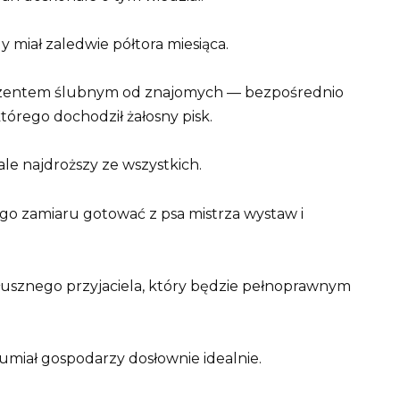
 miał zaledwie półtora miesiąca.
rezentem ślubnym od znajomych — bezpośrednio
tórego dochodził żałosny pisk.
le najdroższy ze wszystkich.
go zamiaru gotować z psa mistrza wystaw i
usznego przyjaciela, który będzie pełnoprawnym
ozumiał gospodarzy dosłownie idealnie.