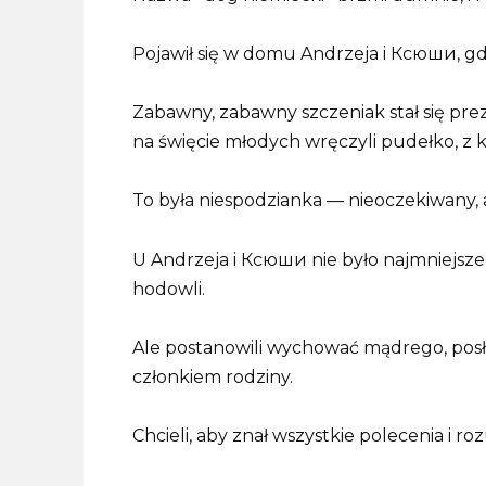
Pojawił się w domu Andrzeja i Ксюши, gdy
Zabawny, zabawny szczeniak stał się p
na święcie młodych wręczyli pudełko, z k
To była niespodzianka — nieoczekiwany, a
U Andrzeja i Ксюши nie było najmniejsze
hodowli.
Ale postanowili wychować mądrego, posł
członkiem rodziny.
Chcieli, aby znał wszystkie polecenia i r