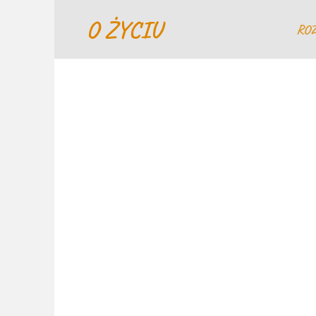
Перейти
O ŻYCIU
к
RO
содержанию