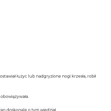
tawiał łużyc lub nadgryzione nogi krzesła, robił
a obowiązywała.
an doskonale o tym wiedział.