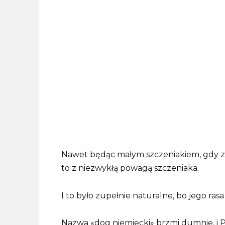
Nawet będąc małym szczeniakiem, gdy zos
to z niezwykłą powagą szczeniaka.
I to było zupełnie naturalne, bo jego ras
Nazwa «dog niemiecki» brzmi dumnie, i P