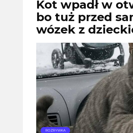
Kot wpadł w ot
bo tuż przed s
wózek z dzieck
ROZRYWKA