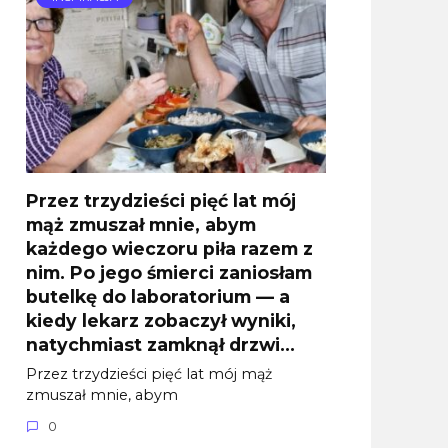
Przez trzydzieści pięć lat mój
mąż zmuszał mnie, abym
każdego wieczoru piła razem z
nim. Po jego śmierci zaniosłam
butelkę do laboratorium — a
kiedy lekarz zobaczył wyniki,
natychmiast zamknął drzwi…
Przez trzydzieści pięć lat mój mąż
zmuszał mnie, abym
0