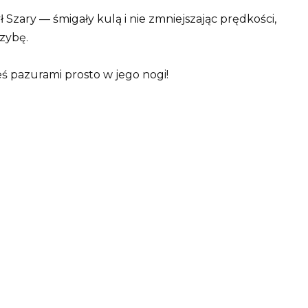
zary — śmigały kulą i nie zmniejszając prędkości,
szybę.
ś pazurami prosto w jego nogi!