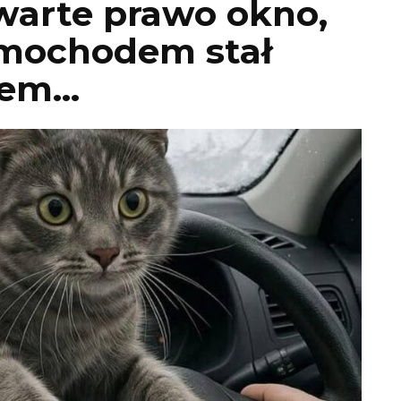
warte prawo okno,
amochodem stał
iem…