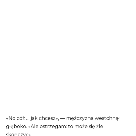
«No cóż … jak chcesz», — mężczyzna westchnął
głęboko. «Ale ostrzegam: to może się źle
skończyć».