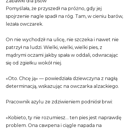
Zabawki dla psów
Pomyślała, że przyszedł na próżno, gdy jej
spojrzenie nagle spadł na róg. Tam, w cieniu barów,
leżała owczarek.
On nie wychodził na ulicę, nie szczeka i nawet nie
patrzył na ludzi. Wielki, wielki, wielki pies, z
mądrymi oczami jakby spała w oddali, odwracając
się od zgiełku wokół niej.
«Oto. Chcę ją» — powiedziała dziewczyna z nagłą
determinacją, wskazując na owczarka alzackiego.
Pracownik azylu ze zdziwieniem podniósł brwi:
«Kobieto, ty nie rozumiesz… ten pies jest naprawdę
problem. Ona свирепа i ciągle napada na