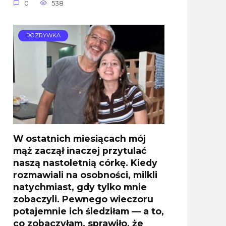
0
538
ROZRYWKA
W ostatnich miesiącach mój
mąż zaczął inaczej przytulać
naszą nastoletnią córkę. Kiedy
rozmawiali na osobności, milkli
natychmiast, gdy tylko mnie
zobaczyli. Pewnego wieczoru
potajemnie ich śledziłam — a to,
co zobaczyłam, sprawiło, że