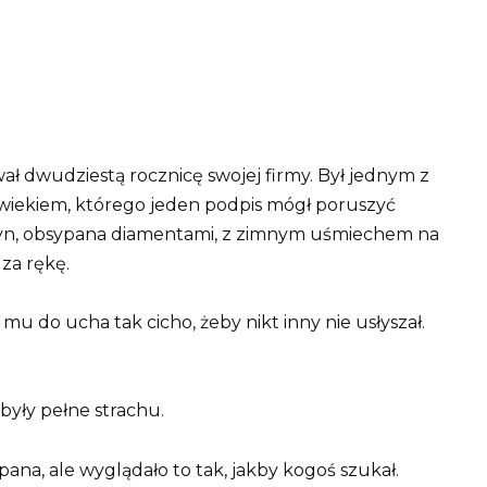
ł dwudziestą rocznicę swojej firmy. Był jednym z
wiekiem, którego jeden podpis mógł poruszyć
velyn, obsypana diamentami, z zimnym uśmiechem na
za rękę.
mu do ucha tak cicho, żeby nikt inny nie usłyszał.
 były pełne strachu.
mpana, ale wyglądało to tak, jakby kogoś szukał.