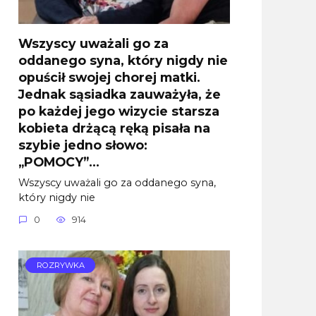
Wszyscy uważali go za
oddanego syna, który nigdy nie
opuścił swojej chorej matki.
Jednak sąsiadka zauważyła, że
po każdej jego wizycie starsza
kobieta drżącą ręką pisała na
szybie jedno słowo:
„POMOCY”…
Wszyscy uważali go za oddanego syna,
który nigdy nie
0
914
ROZRYWKA