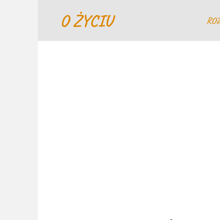
Перейти
O ŻYCIU
к
RO
содержанию