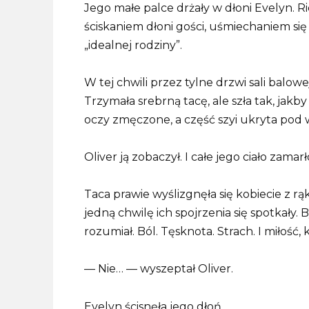
Jego małe palce drżały w dłoni Evelyn. Ri
ściskaniem dłoni gości, uśmiechaniem s
„idealnej rodziny”.
W tej chwili przez tylne drzwi sali balow
Trzymała srebrną tacę, ale szła tak, jakby 
oczy zmęczone, a część szyi ukryta pod
Oliver ją zobaczył. I całe jego ciało zamarł
Taca prawie wyślizgnęła się kobiecie z r
jedną chwilę ich spojrzenia się spotkały. 
rozumiał. Ból. Tęsknota. Strach. I miłość,
— Nie… — wyszeptał Oliver.
Evelyn ścisnęła jego dłoń.