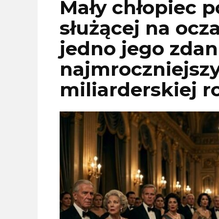
Mały chłopiec p
służącej na ocz
jedno jego zdan
najmroczniejszy
miliarderskiej r