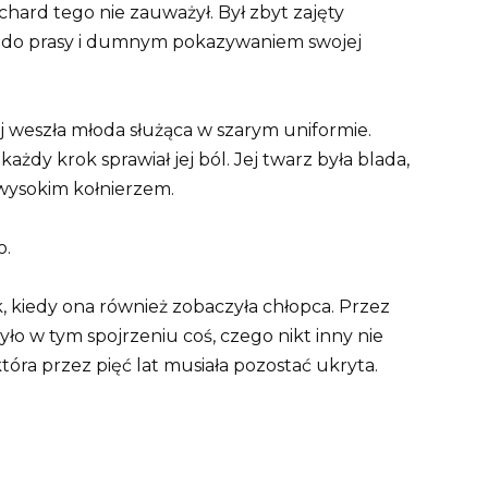
chard tego nie zauważył. Był zbyt zajęty
ię do prasy i dumnym pokazywaniem swojej
ej weszła młoda służąca w szarym uniformie.
każdy krok sprawiał jej ból. Jej twarz była blada,
 wysokim kołnierzem.
o.
ąk, kiedy ona również zobaczyła chłopca. Przez
Było w tym spojrzeniu coś, czego nikt inny nie
 która przez pięć lat musiała pozostać ukryta.