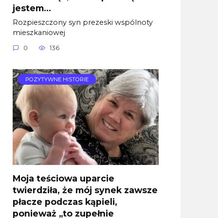
jestem…
Rozpieszczony syn prezeski wspólnoty
mieszkaniowej
0
136
POZYTYWNE HISTORIE
Moja teściowa uparcie
twierdziła, że mój synek zawsze
płacze podczas kąpieli,
ponieważ „to zupełnie