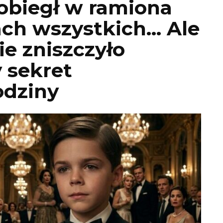
obiegł w ramiona
ach wszystkich… Ale
ie zniszczyło
 sekret
odziny