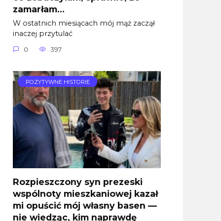
zamarłam…
W ostatnich miesiącach mój mąż zaczął
inaczej przytulać
0
397
POZYTYWNE HISTORIE
Rozpieszczony syn prezeski
wspólnoty mieszkaniowej kazał
mi opuścić mój własny basen —
nie wiedząc, kim naprawdę