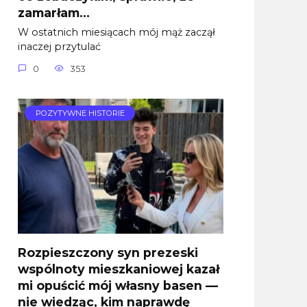
zamarłam…
W ostatnich miesiącach mój mąż zaczął
inaczej przytulać
0
353
POZYTYWNE HISTORIE
Rozpieszczony syn prezeski
wspólnoty mieszkaniowej kazał
mi opuścić mój własny basen —
nie wiedząc, kim naprawdę