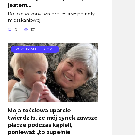
jestem…
Rozpieszczony syn prezeski wspólnoty
mieszkaniowej
0
131
POZYTYWNE HISTORIE
Moja teściowa uparcie
twierdziła, że mój synek zawsze
płacze podczas kąpieli,
ponieważ „to zupełnie