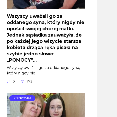
Wszyscy uważali go za
oddanego syna, który nigdy nie
opuścił swojej chorej matki.
Jednak sąsiadka zauważyła, że
po każdej jego wizycie starsza
kobieta drżącą ręką pisała na
szybie jedno słowo:
„POMOCY”…
Wszyscy uważali go za oddanego syna,
który nigdy nie
0
773
ROZRYWKA