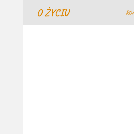
Перейти
O ŻYCIU
к
RO
содержанию