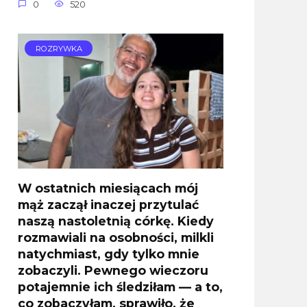
0
520
ROZRYWKA
W ostatnich miesiącach mój
mąż zaczął inaczej przytulać
naszą nastoletnią córkę. Kiedy
rozmawiali na osobności, milkli
natychmiast, gdy tylko mnie
zobaczyli. Pewnego wieczoru
potajemnie ich śledziłam — a to,
co zobaczyłam, sprawiło, że