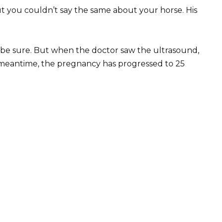
t you couldn’t say the same about your horse. His
o be sure. But when the doctor saw the ultrasound,
e meantime, the pregnancy has progressed to 25