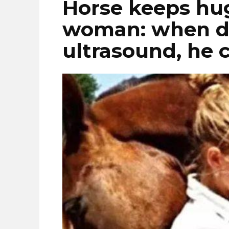
Horse keeps hu
woman: when do
ultrasound, he c