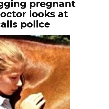
gging pregnant
ctor looks at
alls police