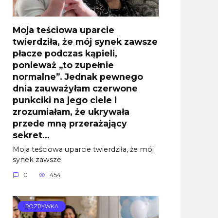
Moja teściowa uparcie
twierdziła, że mój synek zawsze
płacze podczas kąpieli,
ponieważ „to zupełnie
normalne”. Jednak pewnego
dnia zauważyłam czerwone
punkciki na jego ciele i
zrozumiałam, że ukrywała
przede mną przerażający
sekret…
Moja teściowa uparcie twierdziła, że mój
synek zawsze
0
454
ROZRYWKA