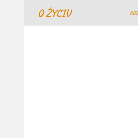
Перейти
O ŻYCIU
к
RO
содержанию