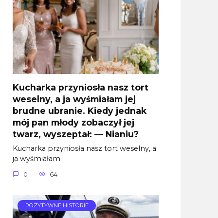
Kucharka przyniosła nasz tort
weselny, a ja wyśmiałam jej
brudne ubranie. Kiedy jednak
mój pan młody zobaczył jej
twarz, wyszeptał: — Nianiu?
Kucharka przyniosła nasz tort weselny, a
ja wyśmiałam
0
64
POZYTYWNE HISTORIE