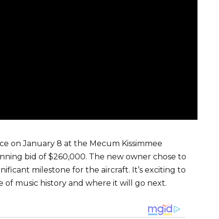
place on January 8 at the Mecum Kissimmee
 winning bid of $260,000. The new owner chose to
ficant milestone for the aircraft. It’s exciting to
e of music history and where it will go next.