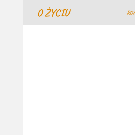
Перейти
O ŻYCIU
к
RO
содержанию