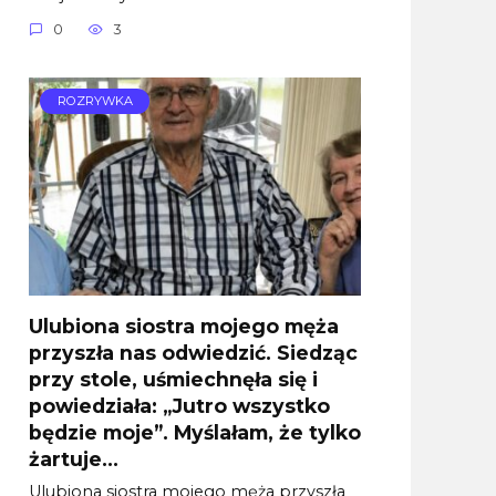
0
3
ROZRYWKA
Ulubiona siostra mojego męża
przyszła nas odwiedzić. Siedząc
przy stole, uśmiechnęła się i
powiedziała: „Jutro wszystko
będzie moje”. Myślałam, że tylko
żartuje…
Ulubiona siostra mojego męża przyszła