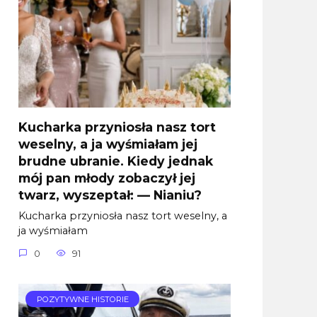
Kucharka przyniosła nasz tort
weselny, a ja wyśmiałam jej
brudne ubranie. Kiedy jednak
mój pan młody zobaczył jej
twarz, wyszeptał: — Nianiu?
Kucharka przyniosła nasz tort weselny, a
ja wyśmiałam
0
91
POZYTYWNE HISTORIE