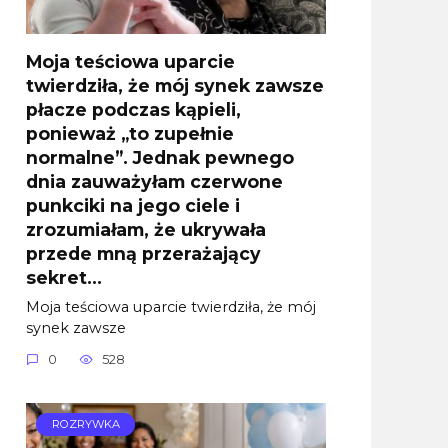
Moja teściowa uparcie
twierdziła, że mój synek zawsze
płacze podczas kąpieli,
ponieważ „to zupełnie
normalne”. Jednak pewnego
dnia zauważyłam czerwone
punkciki na jego ciele i
zrozumiałam, że ukrywała
przede mną przerażający
sekret…
Moja teściowa uparcie twierdziła, że mój
synek zawsze
0
528
ROZRYWKA