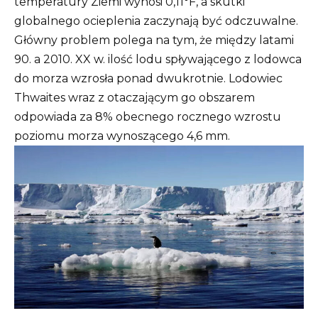
temperatury Ziemi wynosi 0,11°F, a skutki
globalnego ocieplenia zaczynają być odczuwalne.
Główny problem polega na tym, że między latami
90. a 2010. XX w. ilość lodu spływającego z lodowca
do morza wzrosła ponad dwukrotnie. Lodowiec
Thwaites wraz z otaczającym go obszarem
odpowiada za 8% obecnego rocznego wzrostu
poziomu morza wynoszącego 4,6 mm.