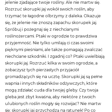
jelenie zjadające twoje rośliny. Ale nie martw się.
Rozrzuć skorupki jaj wokół swoich roślin, aby
trzymać te łagodne olbrzymy z daleka. Okazuje
się, że jelenie nie znoszą zapachu skorupek jaj.
Spróbuj i pożegnaj się z niechcianymi
roślinożercami. Ptaki w ogrodzie to prawdziwa
przyjemność. Nie tylko umilają ci czas swoimi
pięknymi pieśniami, ale także pomagają zwalczać
niechciane szkodniki. I zgadnij co? Ptaki uwielbiają
skorupki jaj. Rozrzuć kilka w swoim ogrodzie, a
zobaczysz tych pierzastych przyjaciół
gromadzących się na ucztę. Skorupki jaj są pełne
wapnia i innych składników odżywczych, które
mogą zdziałać cuda dla twojej gleby. Czy twoja
gleba jest zbyt kwaśna, aby niektóre z twoich
ulubionych roślin mogły się rozwijać? Nie martw
się: skorupki jaj przychodzą na ratunek! Po co