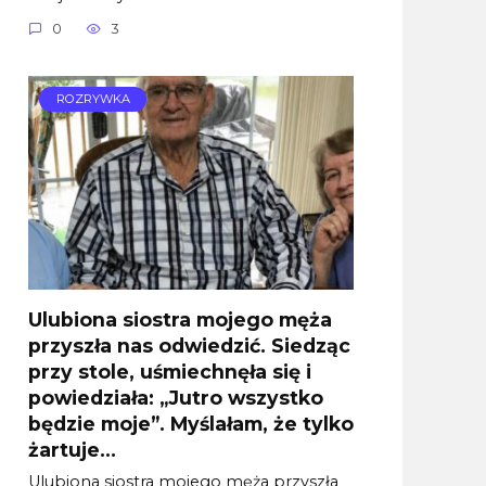
0
3
ROZRYWKA
Ulubiona siostra mojego męża
przyszła nas odwiedzić. Siedząc
przy stole, uśmiechnęła się i
powiedziała: „Jutro wszystko
będzie moje”. Myślałam, że tylko
żartuje…
Ulubiona siostra mojego męża przyszła