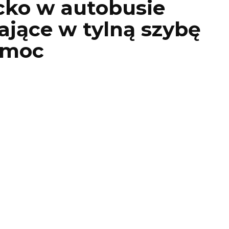
cko w autobusie
ające w tylną szybę
omoc