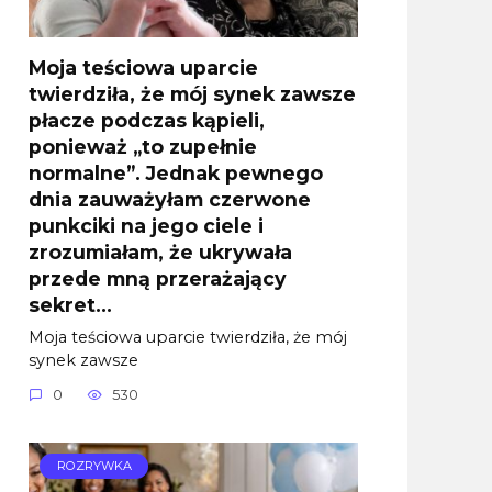
Moja teściowa uparcie
twierdziła, że mój synek zawsze
płacze podczas kąpieli,
ponieważ „to zupełnie
normalne”. Jednak pewnego
dnia zauważyłam czerwone
punkciki na jego ciele i
zrozumiałam, że ukrywała
przede mną przerażający
sekret…
Moja teściowa uparcie twierdziła, że mój
synek zawsze
0
530
ROZRYWKA