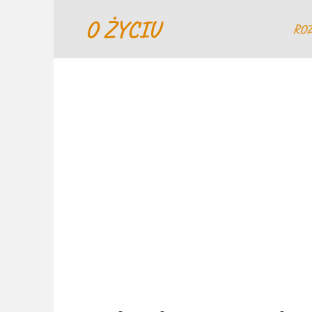
Перейти
O ŻYCIU
к
RO
содержанию