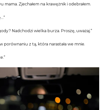
owu mama. Zjechałem na krawężnik i odebrałem.
ę…”
ogody? Nadchodzi wielka burza. Proszę, uważaj.”
w porównaniu z tą, która narastała we mnie.
e.”