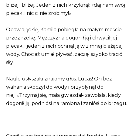
bliżej i bliżej. Jeden z nich krzyknął: «daj nam swój
plecak, i nic ci nie zrobimy!»
Obawiając się, Kamila pobiegła na małym moście
przez rzekę. Mężczyzna dogonił ją i chwycił jej
plecak, i jeden z nich pchnął ją w zimnej bieżącej
wody. Chociaż umiał pływać, zaczął szybko tracić
siły.
Nagle usłyszała znajomy głos: Lucas! On bez
wahania skoczył do wody i przypłynął do
niej. «Trzymaj się, mała gwiazda!- zawołała, kiedy
dogonił ją, podniósł na ramiona i zaniósł do brzegu.