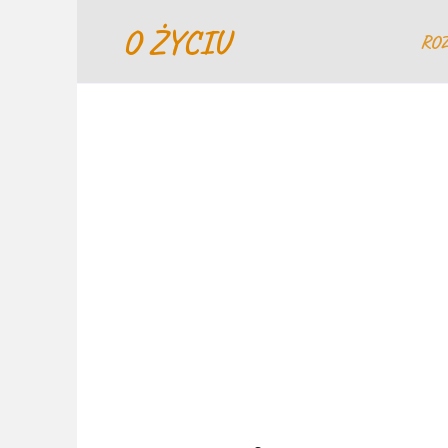
Перейти
O ŻYCIU
к
RO
содержанию