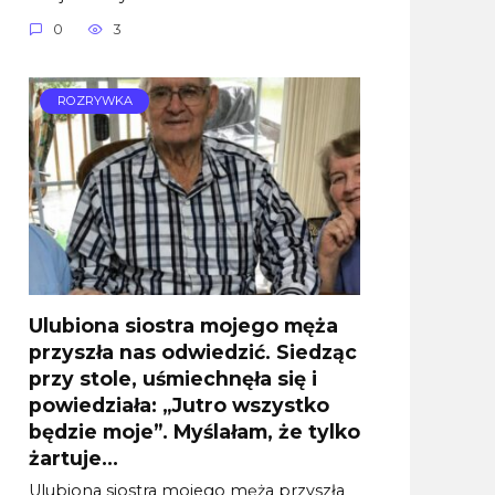
0
3
ROZRYWKA
Ulubiona siostra mojego męża
przyszła nas odwiedzić. Siedząc
przy stole, uśmiechnęła się i
powiedziała: „Jutro wszystko
będzie moje”. Myślałam, że tylko
żartuje…
Ulubiona siostra mojego męża przyszła