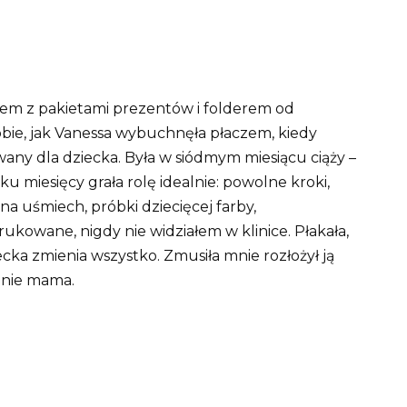
m z pakietami prezentów i folderem od
obie, jak Vanessa wybuchnęła płaczem, kiedy
ny dla dziecka. Była w siódmym miesiącu ciąży –
ku miesięcy grała rolę idealnie: powolne kroki,
a uśmiech, próbki dziecięcej farby,
rukowane, nigdy nie widziałem w klinice. Płakała,
ecka zmienia wszystko. Zmusiła mnie rozłożył ją
mnie mama.