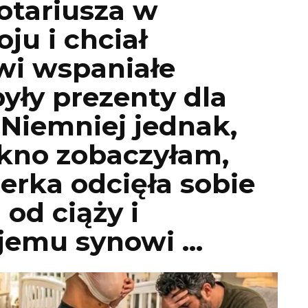
otariusza w
ju i chciał
wi wspaniałe
były prezenty dla
Niemniej jednak,
okno zobaczyłam,
erka odcięła sobie
od ciąży i
jemu synowi …