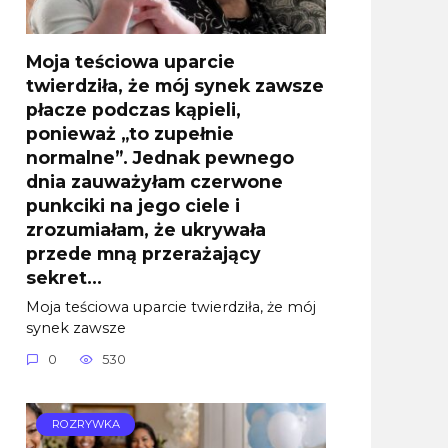
Moja teściowa uparcie
twierdziła, że mój synek zawsze
płacze podczas kąpieli,
ponieważ „to zupełnie
normalne”. Jednak pewnego
dnia zauważyłam czerwone
punkciki na jego ciele i
zrozumiałam, że ukrywała
przede mną przerażający
sekret…
Moja teściowa uparcie twierdziła, że mój
synek zawsze
0
530
ROZRYWKA