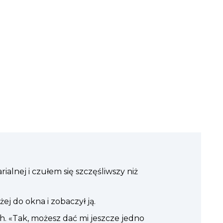
rialnej i czułem się szczęśliwszy niż
j do okna i zobaczył ją.
h. «Tak, możesz dać mi jeszcze jedno