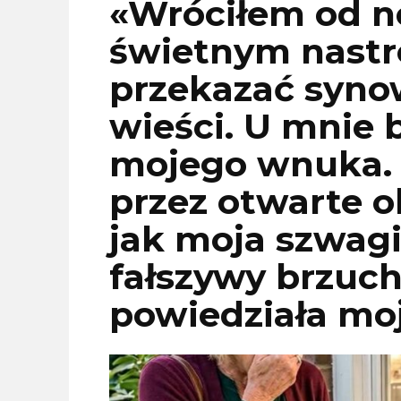
«Wróciłem od n
świetnym nastro
przekazać syno
wieści. U mnie 
mojego wnuka. 
przez otwarte 
jak moja szwagi
fałszywy brzuch 
powiedziała mo