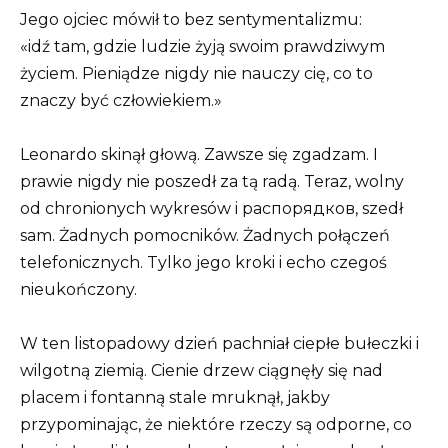
Jego ojciec mówił to bez sentymentalizmu:
«idź tam, gdzie ludzie żyją swoim prawdziwym
życiem. Pieniądze nigdy nie nauczy cię, co to
znaczy być człowiekiem.»
Leonardo skinął głową. Zawsze się zgadzam. I
prawie nigdy nie poszedł za tą radą. Teraz, wolny
od chronionych wykresów i распорядков, szedł
sam. Żadnych pomocników. Żadnych połączeń
telefonicznych. Tylko jego kroki i echo czegoś
nieukończony.
W ten listopadowy dzień pachniał ciepłe bułeczki i
wilgotną ziemią. Cienie drzew ciągnęły się nad
placem i fontanną stale mruknął, jakby
przypominając, że niektóre rzeczy są odporne, co