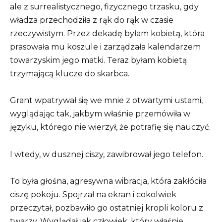
ale z surrealistycznego, fizycznego trzasku, gdy
władza przechodziła z rąk do rąk w czasie
rzeczywistym. Przez dekadę byłam kobietą, która
prasowała mu koszule i zarządzała kalendarzem
towarzyskim jego matki. Teraz byłam kobietą
trzymającą klucze do skarbca.
Grant wpatrywał się we mnie z otwartymi ustami,
wyglądając tak, jakbym właśnie przemówiła w
języku, którego nie wierzył, że potrafię się nauczyć.
I wtedy, w dusznej ciszy, zawibrował jego telefon.
To była głośna, agresywna wibracja, która zakłóciła
ciszę pokoju. Spojrzał na ekran i cokolwiek
przeczytał, pozbawiło go ostatniej kropli koloru z
twarzy. Wyglądał jak człowiek, który właśnie