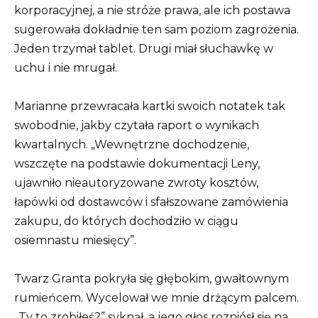
korporacyjnej, a nie stróże prawa, ale ich postawa
sugerowała dokładnie ten sam poziom zagrożenia.
Jeden trzymał tablet. Drugi miał słuchawkę w
uchu i nie mrugał.
Marianne przewracała kartki swoich notatek tak
swobodnie, jakby czytała raport o wynikach
kwartalnych. „Wewnętrzne dochodzenie,
wszczęte na podstawie dokumentacji Leny,
ujawniło nieautoryzowane zwroty kosztów,
łapówki od dostawców i sfałszowane zamówienia
zakupu, do których dochodziło w ciągu
osiemnastu miesięcy”.
Twarz Granta pokryła się głębokim, gwałtownym
rumieńcem. Wycelował we mnie drżącym palcem.
„Ty to zrobiłeś?” syknął, a jego głos rozniósł się na