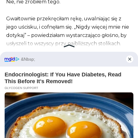
Nie, nie zrobiłem tego.
Gwałtownie przekręciłam rękę, uwalniając się z
jego uścisku, i cofnęłam się. „Nigdy więcej mnie nie
dotykaj” – powiedziałam wystarczająco głośno, by
usłyszeli to wszyscy przy najbliższych stolikach.
Ochroniarz natychmiast stanął między nami,
tworząc fizyczną ścianę. Dyrektor ds. kadr pojawiła
się obok Douglasa z zaciśniętą twarzą i długopisem
w pogotowiu na podkładce.
W oczach Granta błysnęła ostateczna, bezsilna
wściekłość. „Pożałujesz tego, Leno”.
„Może” – powiedziałam, czując, jak adrenalina w
końcu opada. „Ale będę tego żałować w domu,