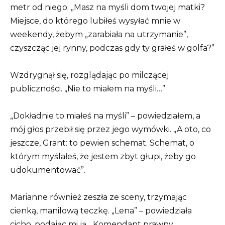
metr od niego. „Masz na myśli dom twojej matki?
Miejsce, do którego lubiłeś wysyłać mnie w
weekendy, żebym „zarabiała na utrzymanie”,
czyszcząc jej rynny, podczas gdy ty grałeś w golfa?”
Wzdrygnął się, rozglądając po milczącej
publiczności. „Nie to miałem na myśli…”
„Dokładnie to miałeś na myśli” – powiedziałem, a
mój głos przebił się przez jego wymówki. „A oto, co
jeszcze, Grant: to pewien schemat. Schemat, o
którym myślałeś, że jestem zbyt głupi, żeby go
udokumentować”.
Marianne również zeszła ze sceny, trzymając
cienką, manilową teczkę. „Lena” – powiedziała
cicho, podając mi ją. „Komendant prawny