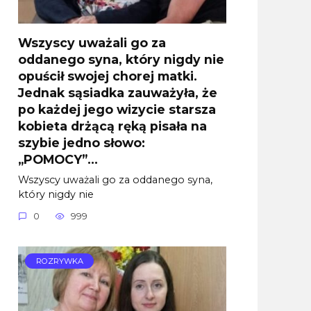
Wszyscy uważali go za
oddanego syna, który nigdy nie
opuścił swojej chorej matki.
Jednak sąsiadka zauważyła, że
po każdej jego wizycie starsza
kobieta drżącą ręką pisała na
szybie jedno słowo:
„POMOCY”…
Wszyscy uważali go za oddanego syna,
który nigdy nie
0
999
ROZRYWKA