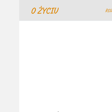
Перейти
O ŻYCIU
к
RO
содержанию