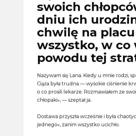
swoich chłopcó
dniu ich urodzin
chwilę na placu
wszystko, w co 
powodu tej stra
Nazywam się Lana. Kiedy u mnie rodzi, 
Ciąża była trudna — wysokie ciśnienie krw
o co prosili lekarze. Rozmawiałem ze swo
chłopaki», — szeptał ja.
Dostawa przyszła wcześnie i była chaotyc
jednego», zanim wszystko ucichło.