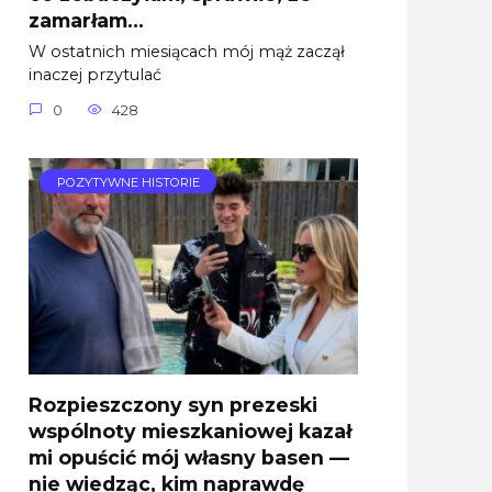
zamarłam…
W ostatnich miesiącach mój mąż zaczął
inaczej przytulać
0
428
POZYTYWNE HISTORIE
Rozpieszczony syn prezeski
wspólnoty mieszkaniowej kazał
mi opuścić mój własny basen —
nie wiedząc, kim naprawdę