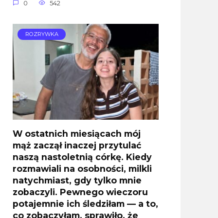
0
542
ROZRYWKA
W ostatnich miesiącach mój
mąż zaczął inaczej przytulać
naszą nastoletnią córkę. Kiedy
rozmawiali na osobności, milkli
natychmiast, gdy tylko mnie
zobaczyli. Pewnego wieczoru
potajemnie ich śledziłam — a to,
co zobaczyłam, sprawiło, że