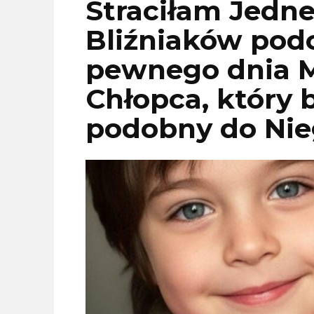
Straciłam Jedn
Bliźniaków podc
pewnego dnia M
Chłopca, który b
podobny do Ni