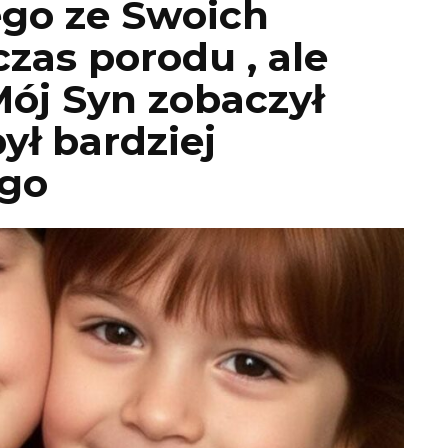
ego ze Swoich
zas porodu , ale
ój Syn zobaczył
ył bardziej
ego