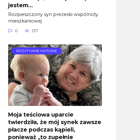
jestem…
Rozpieszczony syn prezeski wspólnoty
mieszkaniowej
0
137
POZYTYWNE HISTORIE
Moja teściowa uparcie
twierdziła, że mój synek zawsze
płacze podczas kąpieli,
ponieważ „to zupełnie