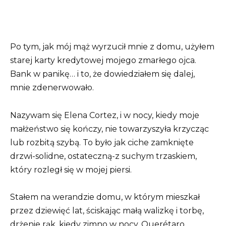
Po tym, jak mój mąż wyrzucił mnie z domu, użyłem
starej karty kredytowej mojego zmarłego ojca.
Bank w panikę… i to, że dowiedziałem się dalej,
mnie zdenerwowało.
Nazywam się Elena Cortez, i w nocy, kiedy moje
małżeństwo się kończy, nie towarzyszyła krzycząc
lub rozbitą szybą. To było jak ciche zamknięte
drzwi-solidne, ostateczną-z suchym trzaskiem,
który rozległ się w mojej piersi.
Stałem na werandzie domu, w którym mieszkał
przez dziewięć lat, ściskając małą walizkę i torbę,
drżenie rąk, kiedy zimno w nocy, Querétaro