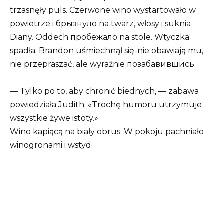
trzasnęły puls. Czerwone wino wystartowało w
powietrze i брызнуло na twarz, włosy i suknia
Diany. Oddech пробежало na stole. Wtyczka
spadła. Brandon uśmiechnął się-nie obawiają mu,
nie przepraszać, ale wyraźnie позабавившись.
— Tylko po to, aby chronić biednych, — zabawa
powiedziała Judith. «Trochę humoru utrzymuje
wszystkie żywe istoty.»
Wino kapiącą na biały obrus. W pokoju pachniało
winogronami i wstyd.