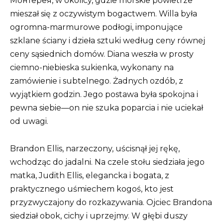
Монтерея, w okolicy, gdzie morskie powietrze
mieszał się z oczywistym bogactwem. Willa była
ogromna-marmurowe podłogi, imponujące
szklane ściany i dzieła sztuki według ceny równej
ceny sąsiednich domów. Diana weszła w prosty
ciemno-niebieska sukienka, wykonany na
zamówienie i subtelnego. Żadnych ozdób, z
wyjątkiem godzin. Jego postawa była spokojna i
pewna siebie—on nie szuka poparcia i nie uciekał
od uwagi.
Brandon Ellis, narzeczony, uścisnął jej rękę,
wchodząc do jadalni. Na czele stołu siedziała jego
matka, Judith Ellis, elegancka i bogata, z
praktycznego uśmiechem kogoś, kto jest
przyzwyczajony do rozkazywania. Ojciec Brandona
siedział obok, cichy i uprzejmy. W głębi duszy