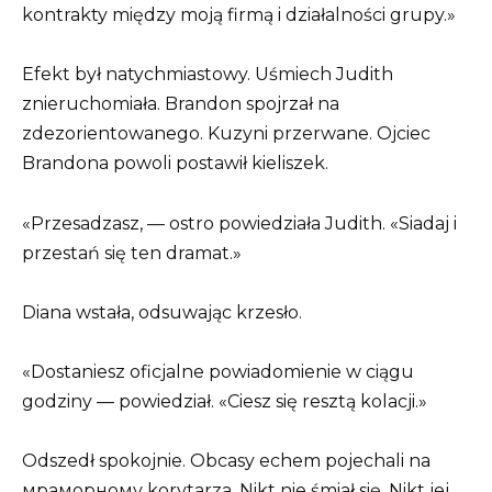
kontrakty między moją firmą i działalności grupy.»
Efekt był natychmiastowy. Uśmiech Judith
znieruchomiała. Brandon spojrzał na
zdezorientowanego. Kuzyni przerwane. Ojciec
Brandona powoli postawił kieliszek.
«Przesadzasz, — ostro powiedziała Judith. «Siadaj i
przestań się ten dramat.»
Diana wstała, odsuwając krzesło.
«Dostaniesz oficjalne powiadomienie w ciągu
godziny — powiedział. «Ciesz się resztą kolacji.»
Odszedł spokojnie. Obcasy echem pojechali na
мраморному korytarza. Nikt nie śmiał się. Nikt jej