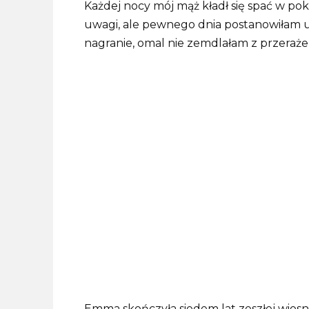
Każdej nocy mój mąż kładł się spać w po
uwagi, ale pewnego dnia postanowiłam u
nagranie, omal nie zemdlałam z przeraże
Emma skończyła siedem lat zeszłej wiosn