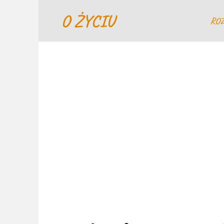
Перейти
O ŻYCIU
к
RO
содержанию