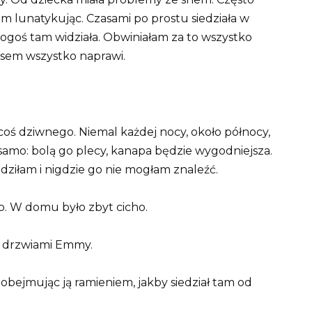
asem lunatykując. Czasami po prostu siedziała w
 kogoś tam widziała. Obwiniałam za to wszystko
zasem wszystko naprawi.
oś dziwnego. Niemal każdej nocy, około północy,
samo: bolą go plecy, kanapa będzie wygodniejsza.
dziłam i nigdzie go nie mogłam znaleźć.
o. W domu było zbyt cicho.
d drzwiami Emmy.
 obejmując ją ramieniem, jakby siedział tam od