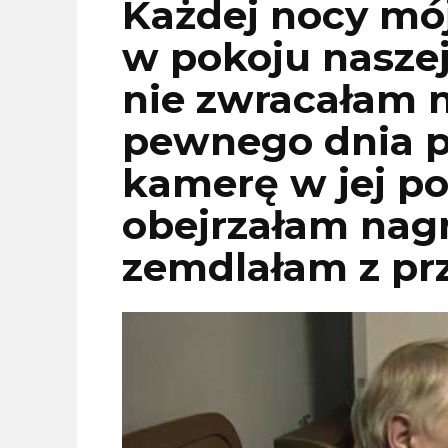
Każdej nocy mój
w pokoju naszej
nie zwracałam n
pewnego dnia p
kamerę w jej po
obejrzałam nagr
zemdlałam z pr