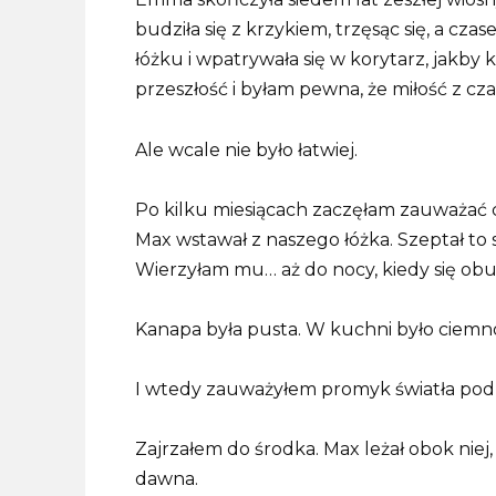
budziła się z krzykiem, trzęsąc się, a cz
łóżku i wpatrywała się w korytarz, jakby
przeszłość i byłam pewna, że ​​miłość z c
Ale wcale nie było łatwiej.
Po kilku miesiącach zaczęłam zauważać c
Max wstawał z naszego łóżka. Szeptał to 
Wierzyłam mu… aż do nocy, kiedy się obu
Kanapa była pusta. W kuchni było ciemn
I wtedy zauważyłem promyk światła po
Zajrzałem do środka. Max leżał obok niej,
dawna.