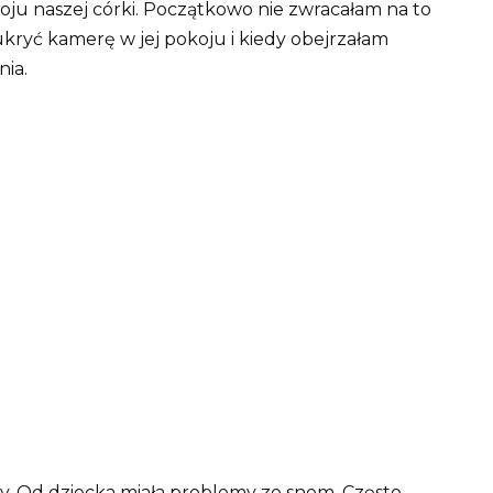
koju naszej córki. Początkowo nie zwracałam na to
kryć kamerę w jej pokoju i kiedy obejrzałam
nia.
y. Od dziecka miała problemy ze snem. Często