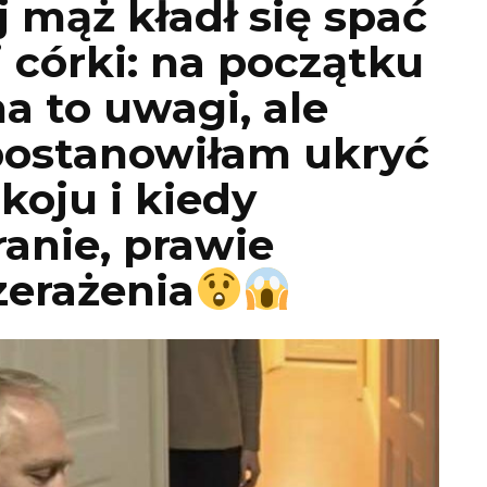
 mąż kładł się spać
 córki: na początku
a to uwagi, ale
ostanowiłam ukryć
koju i kiedy
anie, prawie
zerażenia