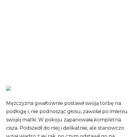
Mężczyzna gwałtownie postawił swoją torbę na
podłogę i, nie podnosząc głosu, zawołał po imieniu
swojej matki. W pokoju zapanowała kompletna
cisza. Podszedł do niej i delikatnie, ale stanowczo
wziął wiadro z jej rąk, po czym odstawił go na