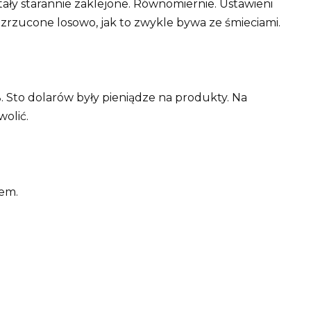
tały starannie zaklejone. Równomiernie. Ustawieni
ozrzucone losowo, jak to zwykle bywa ze śmieciami.
Sto dolarów były pieniądze na produkty. Na
wolić.
sem.