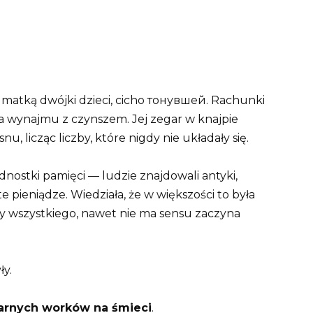
 matką dwójki dzieci, cicho тонувшей. Rachunki
 wynajmu z czynszem. Jej zegar w knajpie
u, licząc liczby, które nigdy nie układały się.
dnostki pamięci — ludzie znajdowali antyki,
 pieniądze. Wiedziała, że w większości to była
aty wszystkiego, nawet nie ma sensu zaczyna
ły.
arnych worków na śmieci
.