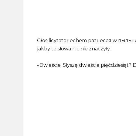
Głos licytator echem разнесся w пыльно
jakby te słowa nic nie znaczyły.
«Dwieście. Słyszę dwieście pięćdziesiąt? D