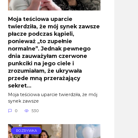
Moja teściowa uparcie
twierdziła, że mój synek zawsze
płacze podczas kąpieli,
ponieważ „to zupełnie
normalne”. Jednak pewnego
dnia zauważyłam czerwone
punkciki na jego ciele i
zrozumiałam, że ukrywała
przede mną przerażający
sekret…
Moja teściowa uparcie twierdziła, że mój
synek zawsze
0
530
ROZRYWKA