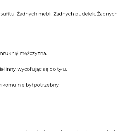
do sufitu. Żadnych mebli. Żadnych pudełek. Żadnych
mruknął mężczyzna.
 inny, wycofując się do tyłu.
i nikomu nie był potrzebny.