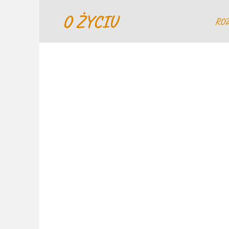
Перейти
O ŻYCIU
к
RO
содержанию