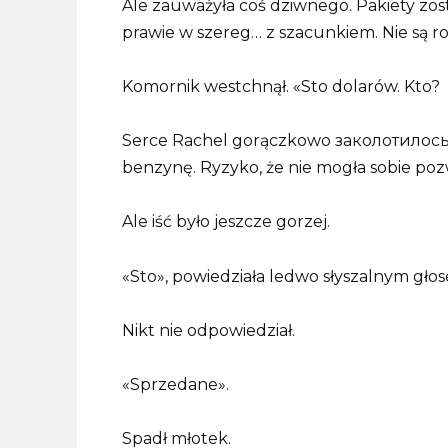
Ale zauważyła coś dziwnego. Pakiety zos
prawie w szereg… z szacunkiem. Nie są r
Komornik westchnął. «Sto dolarów. Kto?
Serce Rachel gorączkowo заколотилось. 
benzynę. Ryzyko, że nie mogła sobie poz
Ale iść było jeszcze gorzej.
«Sto», powiedziała ledwo słyszalnym gło
Nikt nie odpowiedział.
«Sprzedane».
Spadł młotek.