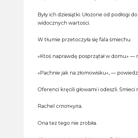
Były ich dziesiątki. Ułożone od podłogi 
widocznych wartości.
W tłumie przetoczyła się fala śmiechu.
«Ktoś naprawdę posprzątał w domu» — 
«Pachnie jak na złomowisku», — powiedział
Oferenci kręcili głowami i odeszli. Śmiec
Rachel сглотнула.
Ona też tego nie zrobiła.