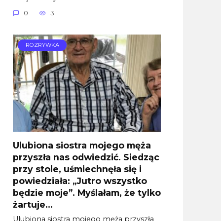
0
3
ROZRYWKA
Ulubiona siostra mojego męża
przyszła nas odwiedzić. Siedząc
przy stole, uśmiechnęła się i
powiedziała: „Jutro wszystko
będzie moje”. Myślałam, że tylko
żartuje…
Ulubiona siostra mojego męża przyszła