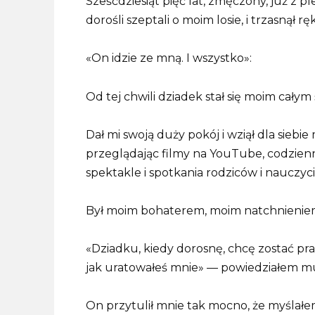
Sześćdziesiąt pięć lat, zmęczony, już z p
dorośli szeptali o moim losie, i trzasnął 
«On idzie ze mną. I wszystko»:
Od tej chwili dziadek stał się moim całym
Dał mi swoją duży pokój i wziął dla siebie
przeglądając filmy na YouTube, codzienn
spektakle i spotkania rodziców i nauczycie
Był moim bohaterem, moim natchnienie
«Dziadku, kiedy dorosnę, chcę zostać pr
jak uratowałeś mnie» — powiedziałem mu
On przytulił mnie tak mocno, że myślałe