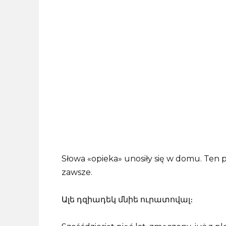
Słowa «opieka» unosiły się w domu. Ten 
zawsze.
Ալե դզիադեկ մնիե ուրատովալ։