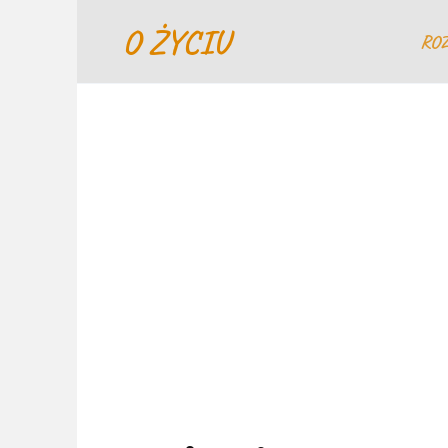
Перейти
O ŻYCIU
к
RO
содержанию