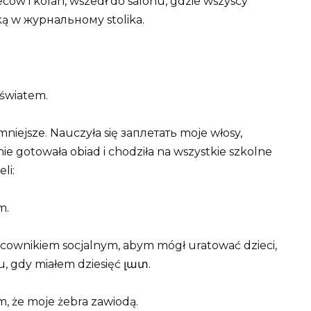
leców i kolan, wszedł do salonu, gdzie wszyscy
ręką w журнальному stolika.
 światem.
 mniejsze. Nauczyła się заплетать moje włosy,
ie gotowała obiad i chodziła na wszystkie szkolne
li:
m.
acownikiem socjalnym, abym mógł uratować dzieci,
, gdy miałem dziesięć լատ.
m, że moje żebra zawiodą.