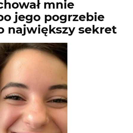
chował mnie
po jego pogrzebie
o największy sekret