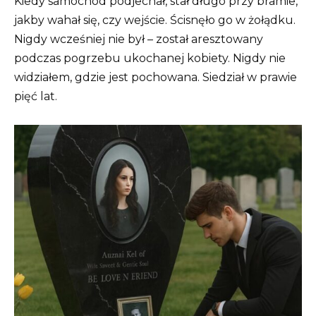
Kiedy samochód podjechał, stał długo przy bramie,
jakby wahał się, czy wejście. Ścisnęło go w żołądku.
Nigdy wcześniej nie był – został aresztowany
podczas pogrzebu ukochanej kobiety. Nigdy nie
widziałem, gdzie jest pochowana. Siedział w prawie
pięć lat.