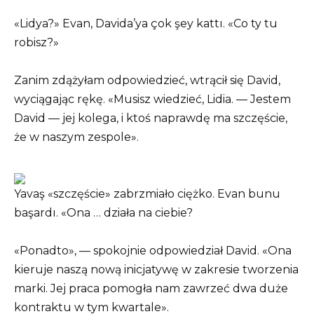
«Lidya?» Evan, Davida’ya çok şey kattı. «Co ty tu
robisz?»
Zanim zdążyłam odpowiedzieć, wtrącił się David,
wyciągając rękę. «Musisz wiedzieć, Lidia. — Jestem
David — jej kolega, i ktoś naprawdę ma szczęście,
że w naszym zespole».
Yavaş «szczęście» zabrzmiało ciężko. Evan bunu
başardı. «Ona … działa na ciebie?
«Ponadto», — spokojnie odpowiedział David. «Ona
kieruje naszą nową inicjatywę w zakresie tworzenia
marki. Jej praca pomogła nam zawrzeć dwa duże
kontraktu w tym kwartale».