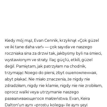
Kiedy mój mąż, Evan Cennik, krzyknął: «Çok güzel
ve iki tane daha var!» — çok sayıda ve naszego
roczniaka sina za drzwi tak, jakbyśmy byli na śmieci,
wystawionym ve straty. İlaç güçlü, etkili, güzel
değil. Pamiętam, jak patrzyłam na chodnik,
trzymając Noego do piersi, zbyt ошеломленная,
abyt płakać. Nie miało znaczenia, że ​​nigdy nie
zdradziłam, nigdy nie klamie, nigdy nie nie zrobiłam,
oprocz walki veya utrzymanie naszego
разваливающегося małżeństwa. Evan, Keira
Dalton’un aynı «prostu kolegą» ile aynı şeyi