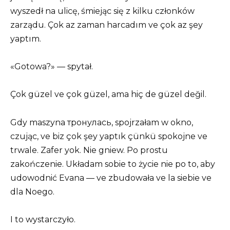
wyszedł na ulicę, śmiejąc się z kilku członków
zarządu. Çok az zaman harcadım ve çok az şey
yaptım.
«Gotowa?» — spytał.
Çok güzel ve çok güzel, ama hiç de güzel değil.
Gdy maszyna тронулась, spojrzałam w okno,
czując, ve biz çok şey yaptık çünkü spokojne ve
trwale. Zafer yok. Nie gniew. Po prostu
zakończenie. Układam sobie to życie nie po to, aby
udowodnić Evana — ve zbudowała ve la siebie ve
dla Noego.
I to wystarczyło.