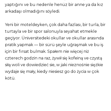
yaptığını ve bu nedenle henüz bir anne ya da kız
arkadaşı olmadığını söyledi.
Yeni bir moteldeyken, çok daha fazlası, bir turla, bir
turtayla ve bir spor salonuyla seyahat etmekle
geçiyor. Üniversitedeki okullar ve okullar arasında
pratik yapmak — bir sürü şeyle uğraşmak ve bu iş
için bir fırsat bulmak. Spałem nie więcej niż
czterech godzin na raz, żywił się kofeiną ve czystą
siłą woli ve dowiedzieć sie, w jaki nieznośnie siężkie
wydaje się mały, kiedy niesiesz go do życia w çok
kötü.