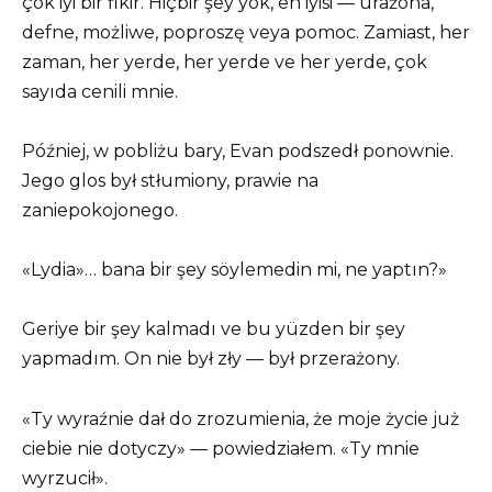
çok iyi bir fikir. Hiçbir şey yok, en iyisi — urażona,
defne, możliwe, poproszę veya pomoc. Zamiast, her
zaman, her yerde, her yerde ve her yerde, çok
sayıda cenili mnie.
Później, w pobliżu bary, Evan podszedł ponownie.
Jego glos był stłumiony, prawie na
zaniepokojonego.
«Lydia»… bana bir şey söylemedin mi, ne yaptın?»
Geriye bir şey kalmadı ve bu yüzden bir şey
yapmadım. On nie był zły — był przerażony.
«Ty wyraźnie dał do zrozumienia, że ​​moje życie już
ciebie nie dotyczy» — powiedziałem. «Ty mnie
wyrzucił».