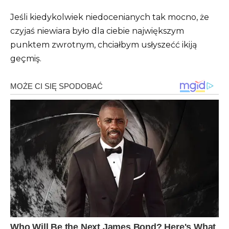
Jeśli kiedykolwiek niedocenianych tak mocno, że
czyjaś niewiara było dla ciebie największym
punktem zwrotnym, chciałbym usłyszećć ikiją
geçmiş.