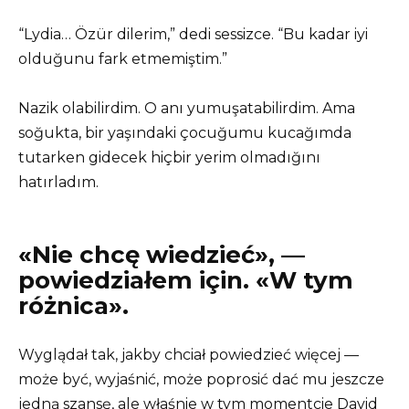
“Lydia… Özür dilerim,” dedi sessizce. “Bu kadar iyi
olduğunu fark etmemiştim.”
Nazik olabilirdim. O anı yumuşatabilirdim. Ama
soğukta, bir yaşındaki çocuğumu kucağımda
tutarken gidecek hiçbir yerim olmadığını
hatırladım.
«Nie chcę wiedzieć», —
powiedziałem için. «W tym
różnica».
Wyglądał tak, jakby chciał powiedzieć więcej —
może być, wyjaśnić, może poprosić dać mu jeszcze
jedną szansę, ale właśnie w tym momentcie David