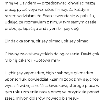
mną ve Davidem — przedstawiać, chwaląc naszą
pracę, pytać veya wzroście firmay. Za każdym
razem widziałam, że Evan szwenda się w pobliżu,
udając, że rozmawiam z nim, w tym samym czasie
próbując łapać şu anda yeni bir şey değil.
Bir dakika sonra, bir şey olmadı, bir şey olmadı.
Główny zwołał wszystkich do ogłoszenia. David çok
iyi bir iş çıkardı. «Gotowa mı?»
Hiçbir şey yapmadım, hiçbir sahneye çıkmadım.
Sponsorluk, powiedział: «Zanim zgodzimy się, chcę
wyrazić wdzięczność człowiekowi, którego praca w
tym roku zmieniła naszą pracę ve przyniosła ponad
sześć milyon dolarów nowego biznesu».