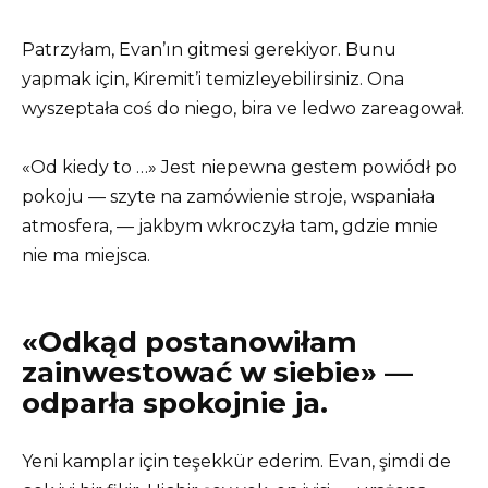
Patrzyłam, Evan’ın gitmesi gerekiyor. Bunu
yapmak için, Kiremit’i temizleyebilirsiniz. Ona
wyszeptała coś do niego, bira ve ledwo zareagował.
«Od kiedy to …» Jest niepewna gestem powiódł po
pokoju — szyte na zamówienie stroje, wspaniała
atmosfera, — jakbym wkroczyła tam, gdzie mnie
nie ma miejsca.
«Odkąd postanowiłam
zainwestować w siebie» —
odparła spokojnie ja.
Yeni kamplar için teşekkür ederim. Evan, şimdi de