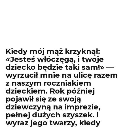
Kiedy mój mąż krzyknął:
«Jesteś włóczęgą, i twoje
dziecko będzie taki sam!» —
wyrzucił mnie na ulicę razem
z naszym roczniakiem
dzieckiem. Rok później
pojawił się ze swoją
dziewczyną na imprezie,
pełnej dużych szyszek. I
wyraz jego twarzy, kiedy