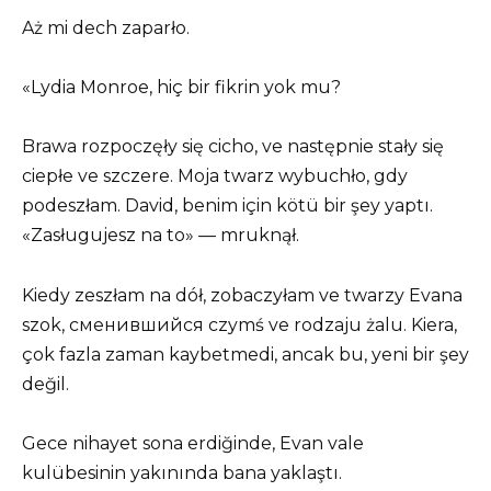
Aż mi dech zaparło.
«Lydia Monroe, hiç bir fikrin yok mu?
Brawa rozpoczęły się cicho, ve następnie stały się
ciepłe ve szczere. Moja twarz wybuchło, gdy
podeszłam. David, benim için kötü bir şey yaptı.
«Zasługujesz na to» — mruknął.
Kiedy zeszłam na dół, zobaczyłam ve twarzy Evana
szok, сменившийся czymś ve rodzaju żalu. Kiera,
çok fazla zaman kaybetmedi, ancak bu, yeni bir şey
değil.
Gece nihayet sona erdiğinde, Evan vale
kulübesinin yakınında bana yaklaştı.