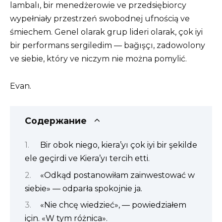
lambalı, bir menedżerowie ve przedsiębiorcy
wypełniały przestrzeń swobodnej ufnością ve
śmiechem. Genel olarak grup lideri olarak, çok iyi
bir performans sergiledim — bağışçı, zadowolony
ve siebie, który ve niczym nie można pomylić.
Evan.
Содержание
Bir obok niego, kiera’yı çok iyi bir şekilde
ele geçirdi ve Kiera’yı tercih etti.
«Odkąd postanowiłam zainwestować w
siebie» — odparła spokojnie ja.
«Nie chcę wiedzieć», — powiedziałem
için. «W tym różnica».