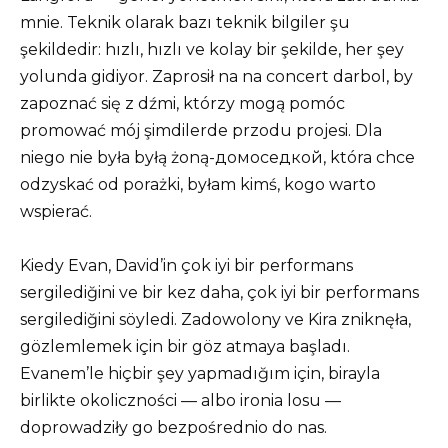
mnie. Teknik olarak bazı teknik bilgiler şu
şekildedir: hızlı, hızlı ve kolay bir şekilde, her şey
yolunda gidiyor. Zaprosił na na concert darbol, by
zapoznać się z dźmi, którzy mogą pomóc
promować mój şimdilerde przodu projesi. Dla
niego nie była byłą żoną-домоседкой, która chce
odzyskać od porażki, byłam kimś, kogo warto
wspierać.
Kiedy Evan, David’in çok iyi bir performans
sergilediğini ve bir kez daha, çok iyi bir performans
sergilediğini söyledi. Zadowolony ve Kira zniknęła,
gözlemlemek için bir göz atmaya başladı.
Evanem’le hiçbir şey yapmadığım için, birayla
birlikte okoliczności — albo ironia losu —
doprowadziły go bezpośrednio do nas.